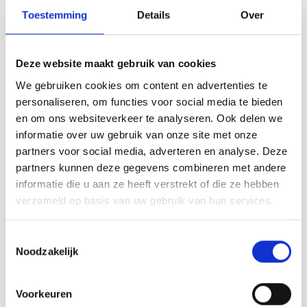
Tafelkleden voorbedrukt
Merej
Shetl
Woola
Soda 
Krein
Nalle
Toestemming
Details
Over
Tafelkleden met telpatroon
PAKO
Torin
Tiny 
Kreini
Nalle
Deze website maakt gebruik van cookies
Permi
Veron
Krein
Novit
We gebruiken cookies om content en advertenties te
personaliseren, om functies voor social media te bieden
Resty
Aida 5,5 - 14 count
Krein
Novit
en om ons websiteverkeer te analyseren. Ook delen we
informatie over uw gebruik van onze site met onze
Rico 
Krein
Soint
partners voor social media, adverteren en analyse. Deze
partners kunnen deze gegevens combineren met andere
Rico 
Rainb
Tuuli
informatie die u aan ze heeft verstrekt of die ze hebben
verzameld op basis van uw gebruik van hun services.
RIOLI
Rainb
Viola
Toestemmingsselectie
RTO
Rainb
Viola
Noodzakelijk
Stitc
Rainb
Viola 
Voorkeuren
Aida 6,3 - 16 count
Studi