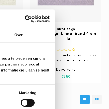
Rico Design
band 4 cm
Rico Design Linnenband 4 cm
Over
- lila
11-draads (28
De band is 4 cm. breed en is 11-draads (28
 media te bieden en om ons
le meter.
count). Te bestellen per hele meter.
ze partners voor social
Deliverytime
nformatie die u aan ze heeft
€5,50
Marketing