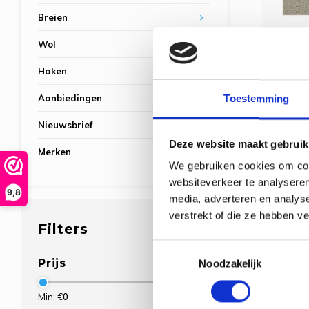
Breien
Wol
Haken
Rico 
Aanbiedingen
Toestemming
Nieuwsbrief
Deze website maakt gebruik
Merken
De band
We gebruiken cookies om cont
coun
websiteverkeer te analyseren
9,8
media, adverteren en analys
verstrekt of die ze hebben v
Filters
Toestemmingsselectie
Prijs
Noodzakelijk
Standaar
Min: €
0
Max: €
10