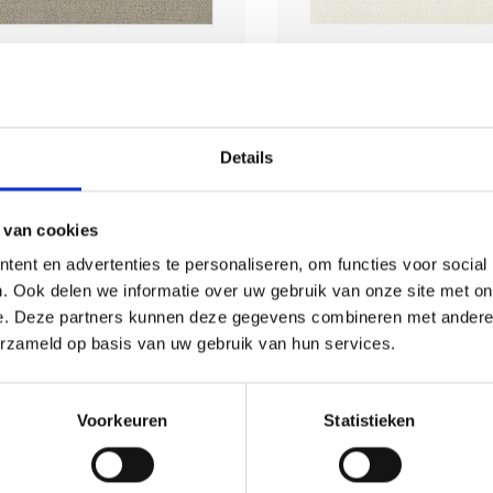
Rico Design
Rico Design
Design Linnenband 4 cm
Rico Design Linnen
Details
- naturel
- creme
 van cookies
 is 4 cm. breed en is 11-draads (28
De band is 4 cm. breed en is 
ent en advertenties te personaliseren, om functies voor social
t). Te bestellen per hele meter.
count). Te bestellen per he
. Ook delen we informatie over uw gebruik van onze site met on
Deliverytime
Deliverytime
e. Deze partners kunnen deze gegevens combineren met andere i
erzameld op basis van uw gebruik van hun services.
€4,95
€4,95
Voorkeuren
Statistieken
d