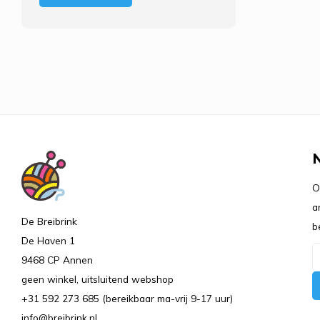
O
a
De Breibrink
b
De Haven 1
9468 CP Annen
geen winkel, uitsluitend webshop
+31 592 273 685 (bereikbaar ma-vrij 9-17 uur)
info@breibrink.nl