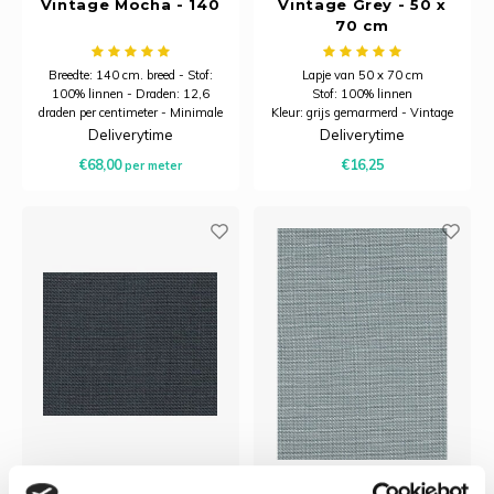
Vintage Mocha - 140
Vintage Grey - 50 x
70 cm
Breedte: 140 cm. breed - Stof:
Lapje van 50 x 70 cm
100% linnen - Draden: 12,6
Stof: 100% linnen
draden per centimeter - Minimale
Kleur: grijs gemarmerd - Vintage
afname is 20 centimeter.
Grey handwerkstof
Deliverytime
Deliverytime
Draden: 12,6 draden per
€68,00
€16,25
per meter
centimeter