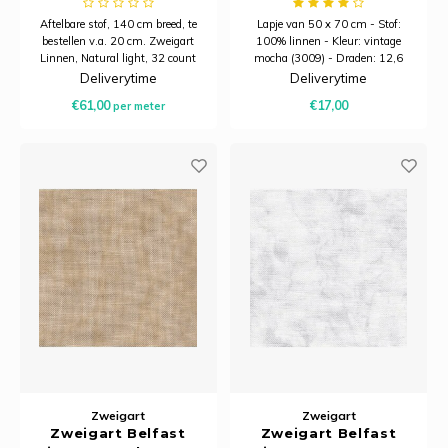
140 cm breed
Aftelbare stof, 140 cm breed, te
Lapje van 50 x 70 cm - Stof:
bestellen v.a. 20 cm. Zweigart
100% linnen - Kleur: vintage
Linnen, Natural light, 32 count
mocha (3009) - Draden: 12,6
(6,3 kr/cm).
draden per centimeter
Deliverytime
Deliverytime
€61,00
€17,00
per meter
Zweigart
Zweigart
Zweigart Belfast
Zweigart Belfast