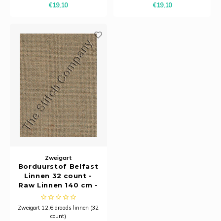
€19,10
€19,10
2010
2761
Zweigart
Borduurstof Belfast
Linnen 32 count -
Raw Linnen 140 cm -
Zweigart
Zweigart 12,6 draads linnen (32
count)