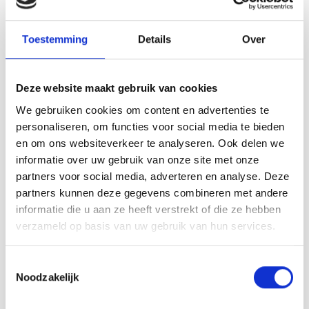
Zweigart
Zweigart
Zweigart Linnen
Zweigart Linnen
Borduurstof Belfast
Borduurstof Belfast
Toestemming
Details
Over
Antracite 7026 | 32
Smokey Pearl 778 |
Count (12,6/cm) |
32 Count (12,6/cm) |
Stuk 50 x 70 cm
Stuk 50 x 70 cm
Lapje 50 x 70 cm - Stof: 100%
Lapje 50 x 70 cm. Stof: 100%
Deze website maakt gebruik van cookies
linnen -Kleur: antraciet -
linnen - Kleur: grijs/blauwe kleur
'Charcoal Gray' handwerkstof -
handwerkstof (DMC kleur 927) -
We gebruiken cookies om content en advertenties te
Draden: 12,6 draden per
Draden: 12,6 draden per
Deliverytime
Deliverytime
centimeter
centimeter
personaliseren, om functies voor social media te bieden
€14,95
€23,65
en om ons websiteverkeer te analyseren. Ook delen we
informatie over uw gebruik van onze site met onze
partners voor social media, adverteren en analyse. Deze
partners kunnen deze gegevens combineren met andere
informatie die u aan ze heeft verstrekt of die ze hebben
verzameld op basis van uw gebruik van hun services.
Toestemmingsselectie
Noodzakelijk