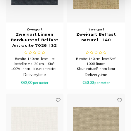
Zweigart
Zweigart
Zweigart Linnen
Zweigart Belfast
Borduurstof Belfast
naturel - 140
Antracite 7026 | 32
Count (12,6/cm) | 140
cm Breed
Breedte: 140 cm. breed - te
Breedte: 140 cm. breedStof:
bestellen v.a. 20 cm. - Stof:
100% linnen
100% linnen - Kleur: antraciet -
Kleur: naturel/linnen kleur
'Charcoal Gray' handwerkstof
handwerkstof
Deliverytime
Deliverytime
Draden: 12,6 draden per
Draden: 12,6 draden per
€62,00
€50,00
per meter
per meter
centimeter
centimeter
Minimale afname is 20
centimeter.