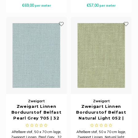
Minimale afname is 20
centimeter (32-count)
Ancho
€69,00
€57,00
per meter
per meter
centimeter
Zweigart
Zweigart
Zweigart Linnen
Zweigart Linnen
Borduurstof Belfast
Borduurstof Belfast
Pearl Grey 705 | 32
Natural Light 052 |
Count (12,6/cm) |
32 Count (12,6/cm) |
Stuk 50 x 70 cm
50 x 70 cm
Aftelbare stof, 50 x 70 cm lapje,
Aftelbare stof, 50 x 70 cm lapje,
Zweigart Linnen, Pearl Grey , 32
Zweigart Linnen, Natural light,