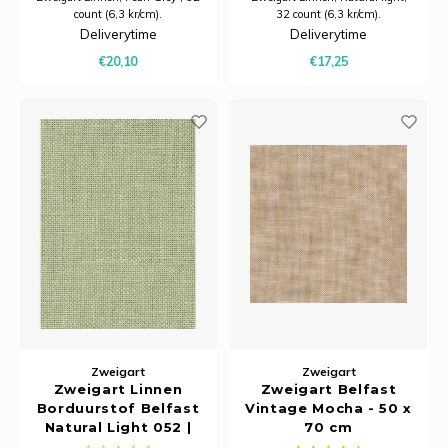
count (6,3 kr/cm).
32 count (6,3 kr/cm).
Deliverytime
Deliverytime
€20,10
€17,25
Zweigart
Zweigart
Zweigart Linnen
Zweigart Belfast
Borduurstof Belfast
Vintage Mocha - 50 x
Natural Light 052 |
70 cm
32 Count (12,6/cm) |