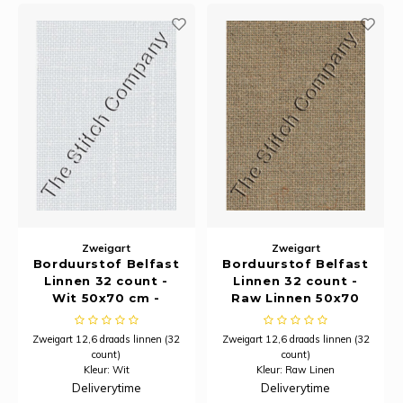
Zweigart
Zweigart
Borduurstof Belfast
Borduurstof Belfast
Linnen 32 count -
Linnen 32 count -
Wit 50x70 cm -
Raw Linnen 50x70
Zweigart
cm - Zweigart
Zweigart 12,6 draads linnen (32
Zweigart 12,6 draads linnen (32
count)
count)
Kleur: Wit
Kleur: Raw Linen
Afm. 50 x 70 cm
Afm. 50 x 70 cm
Deliverytime
Deliverytime
Overeenkomend Venus nummer:
Overeenkomend Venus nummer: