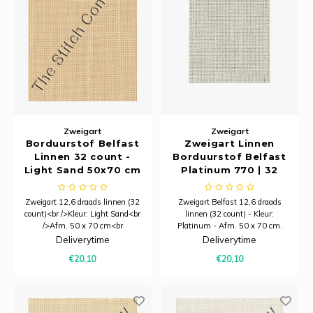
Zweigart
Zweigart
Borduurstof Belfast
Zweigart Linnen
Linnen 32 count -
Borduurstof Belfast
Light Sand 50x70 cm
Platinum 770 | 32
- Zweigart
Count (12,6/cm) |
Stuk 50 x 70 cm
Zweigart 12,6 draads linnen (32
Zweigart Belfast 12,6 draads
count)<br />Kleur: Light Sand<br
linnen (32 count) - Kleur:
/>Afm. 50 x 70 cm<br
Platinum - Afm. 50 x 70 cm.
/>Overeenkomend Venus
Deliverytime
Deliverytime
nummer: 2016
€20,10
€20,10