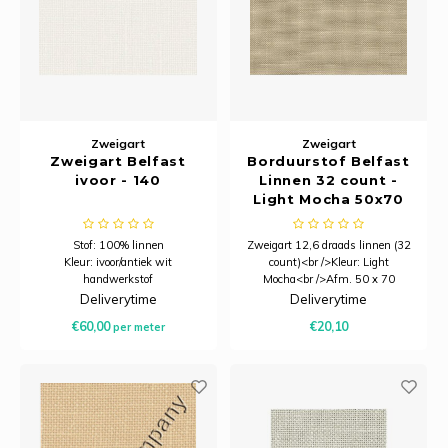
Zweigart
Zweigart
Zweigart Belfast
Borduurstof Belfast
ivoor - 140
Linnen 32 count -
Light Mocha 50x70
cm - Zweigart
Stof: 100% linnen
Zweigart 12,6 draads linnen (32
Kleur: ivoor/antiek wit
count)<br />Kleur: Light
handwerkstof
Mocha<br />Afm. 50 x 70
Draden: 12,6 draden per
cm<br />Overeenkomend Venus
Deliverytime
Deliverytime
centimeter
nummer: 2671
€60,00
€20,10
per meter