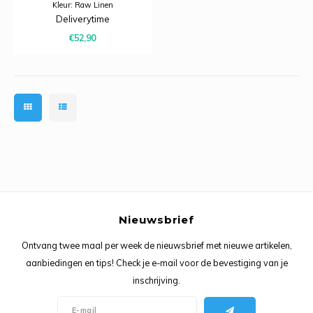
Kleur: Raw Linen
140 cm breed
Deliverytime
Overeenkomend Venus nummer:
€52,90
2761
Nieuwsbrief
Ontvang twee maal per week de nieuwsbrief met nieuwe artikelen,
aanbiedingen en tips! Check je e-mail voor de bevestiging van je
inschrijving.