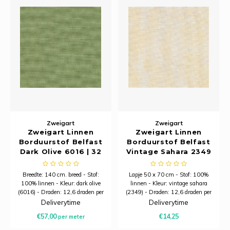
Tafelkleden voorbedrukt
Merej
Shetl
Woola
Tiny 
Krein
Nalle
Tafelkleden met telpatroon
PAKO
Torin
Kreini
Nalle
Permi
Veron
Krein
Novit
Resty
Krein
Novit
Rico 
Krein
Soint
Zweigart
Zweigart
Rico 
Zweigart Linnen
Zweigart Linnen
Rainb
Tuuli
Borduurstof Belfast
Borduurstof Belfast
Dark Olive 6016 | 32
Vintage Sahara 2349
RIOLI
Count (12,6/cm) | 140
| 32 Count (12,6/cm) |
Rainb
Viola
cm Breed
Stuk 50 x 70 cm
Breedte: 140 cm. breed - Stof:
Lapje 50 x 70 cm - Stof: 100%
RTO
100% linnen - Kleur: dark olive
linnen - Kleur: vintage sahara
Rainb
Viola
(6016) - Draden: 12,6 draden per
(2349) - Draden: 12,6 draden per
centimeter - Minimale afname is
centimeter
Deliverytime
Deliverytime
Stitc
20 centimeter
Rainb
Viola 
€57,00
€14,25
per meter
Studi