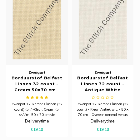
Zweigart
Zweigart
Borduurstof Belfast
Borduurstof Belfast
Linnen 32 count -
Linnen 32 count -
Cream 50x70 cm -
Antique White
Zweigart
50x70 cm - Zweigart
Zweigart 12,6 draads linnen (32
Zweigart 12,6 draads linnen (32
count)<br />Kleur: Cream<br
count) - Kleur: Antiek wit. - 50 x
/>Afm. 50 x 70 cm<br
70 cm - Overeenkomend Venus
/>Overeenkomend Venus
nummer: 2012
Deliverytime
Deliverytime
nummer: 2014
€19,10
€19,10