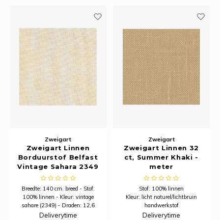
Rainb
Viola
Studi
Rainb
Viola
korti
Rainb
Wonde
Verva
Rainb
Wonde
Rico M
Rico S
Zweigart
Zweigart
Zweigart Linnen
Zweigart Linnen 32
Kleur
Borduurstof Belfast
ct, Summer Khaki -
Vintage Sahara 2349
meter
The C
| 32 Count (12,6/cm) |
140 cm breed
Breedte: 140 cm. breed - Stof:
Stof: 100% linnen
100% linnen - Kleur: vintage
Kleur: licht naturel/lichtbruin
Venus 
sahare (2349) - Draden: 12,6
handwerkstof
draden per centimeter
Draden: 12,6 draden per
Deliverytime
Deliverytime