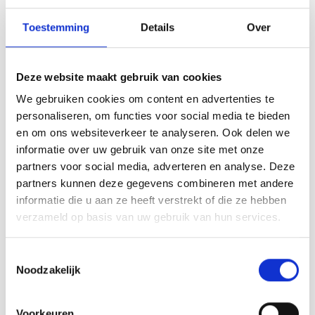
Tafelkleden voorbedrukt
Merej
Shetl
Woola
Tiny 
Krein
Nalle
Toestemming
Details
Over
Tafelkleden met telpatroon
PAKO
Torin
Kreini
Nalle
Permi
Veron
Deze website maakt gebruik van cookies
Krein
Novit
We gebruiken cookies om content en advertenties te
Resty
personaliseren, om functies voor social media te bieden
Krein
Novit
en om ons websiteverkeer te analyseren. Ook delen we
Rico 
informatie over uw gebruik van onze site met onze
Krein
Soint
partners voor social media, adverteren en analyse. Deze
KnitPro
KnitPro
Rico 
KnitPro KnitPro Zing
KnitPro KnitPro Zing
partners kunnen deze gegevens combineren met andere
Rainb
Tuuli
Sokkennaaldenset -
Sokkennaaldenset -
informatie die u aan ze heeft verstrekt of die ze hebben
20 cm lengte
15 cm lengte
RIOLI
verzameld op basis van uw gebruik van hun services.
Rainb
Viola
De KnitPro Zing
De KnitPro Zing
RTO
Sokkennaaldenset 20 cm met
Sokkennaaldenset 15 cm met
Toestemmingsselectie
Rainb
Viola
DPN's in diktes: 2,50 mm, 3,00
DPN's in diktes : 2,00 - 2,25 -
Noodzakelijk
mm, 3,50 mm en 4,00 mm,
2,50 - 2,75 - 3,00 - 3,25 - 3,50
Deliverytime
Deliverytime
Stitc
4,50 mm en 5,00 mm. Een
- 3,75 - 4,00 mm. Een mooie
Rainb
Viola 
€58,75
€94,50
mooie basisset van KnitPro!
basisset van KnitPro!
Voorkeuren
Studi