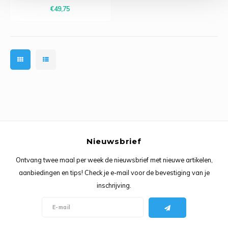
4,00 mm. Een mooie basisset
Ancho
€49,75
van KnitPro!
Nieuwsbrief
Ontvang twee maal per week de nieuwsbrief met nieuwe artikelen,
aanbiedingen en tips! Check je e-mail voor de bevestiging van je
inschrijving.