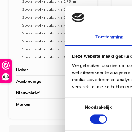
Sokkenwol - naalddikte 2,75mm
Sokkenwol - naalddikte 3 mm
Sokkenwol - naalddikte 3,5 mm
Sokkenwol - naalddikte 4 mm
Sokkenwol - naalddikte 4,5 mm
Toestemming
Sokkenwol - naalddikte 5 mm
Sokkenwol - naalddikte 5,5 mm
Deze website maakt gebruik
Sokkenwol - naalddikte 6 mm
na
We gebruiken cookies om cont
Haken
websiteverkeer te analyseren
9,8
media, adverteren en analys
Aanbiedingen
verstrekt of die ze hebben v
Nieuwsbrief
Toestemmingsselectie
Merken
Noodzakelijk