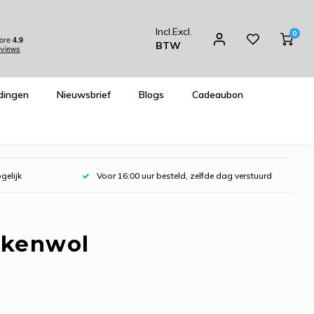
Incl.
Excl.
0
BTW
dingen
Nieuwsbrief
Blogs
Cadeaubon
gelijk
Voor 16:00 uur besteld, zelfde dag verstuurd
kkenwol