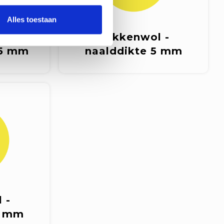
Alles toestaan
 -
Sokkenwol -
,5 mm
naalddikte 5 mm
 -
6 mm