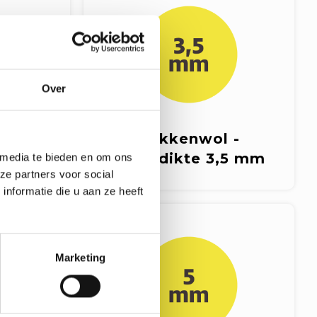
Over
 -
Sokkenwol -
3 mm
naalddikte 3,5 mm
 media te bieden en om ons
ze partners voor social
nformatie die u aan ze heeft
Marketing