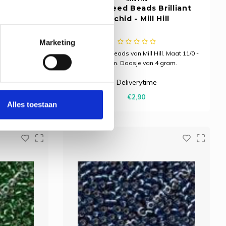
rilliant
Glass Seed Beads Brilliant
l
Orchid - Mill Hill
Marketing
. Maat 11/0 -
Glass Seed Beads van Mill Hill. Maat 11/0 -
gram.
2,2 mm. Doosje van 4 gram.
Deliverytime
€2,90
Alles toestaan