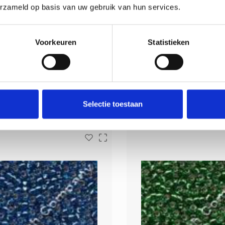
erzameld op basis van uw gebruik van hun services.
ss Seed Beads Brilliant
Glass Seed Beads B
Magenta - Mill Hill
Navy - Mill Hil
Voorkeuren
Statistieken
ed Beads van Mill Hill. Maat 11/0 -
Glass Seed Beads van Mill Hill
2,2 mm. Doosje van 4 gram.
2,2 mm. Doosje van 4 
Deliverytime
Deliverytime
€2,90
€2,90
Selectie toestaan