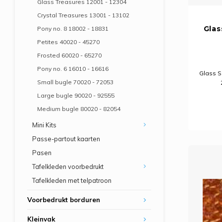
Glass Treasures 12001 - 12304
Crystal Treasures 13001 - 13102
Glas
Pony no. 8 18002 - 18831
Petites 40020 - 45270
Frosted 60020 - 65270
Pony no. 6 16010 - 16616
Glass Se
Small bugle 70020 - 72053
Large bugle 90020 - 92555
Medium bugle 80020 - 82054
Mini Kits
Passe-partout kaarten
Pasen
Tafelkleden voorbedrukt
Tafelkleden met telpatroon
Voorbedrukt borduren
Kleinvak