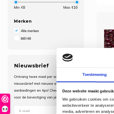
Min: €
0
Max: €
10
Merken
Alle merken
Mill Hill
Nieuwsbrief
Toestemming
Ontvang twee maal per week de
nieuwsbrief met nieuwe artikelen,
aanbiedingen en tips! Check je e-mail
Deze website maakt gebruik
voor de bevestiging van je inschrijving.
We gebruiken cookies om cont
websiteverkeer te analyseren
9,8
media, adverteren en analys