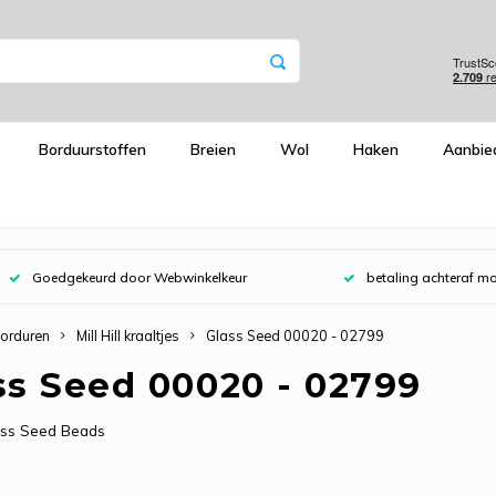
Borduurstoffen
Breien
Wol
Haken
Aanbie
Goedgekeurd door Webwinkelkeur
betaling achteraf mo
orduren
Mill Hill kraaltjes
Glass Seed 00020 - 02799
ss Seed 00020 - 02799
Glass Seed Beads