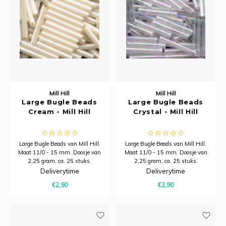
Merej
Shetl
Woola
Soda 
Krein
Nalle
Tafelkleden voorbedrukt
PAKO
Torin
Tiny 
Kreini
Nalle
Tafelkleden met telpatroon
Permi
Veron
Krein
Novit
Resty
Krein
Novit
Mill Hill
Mill Hill
Large Bugle Beads
Large Bugle Beads
Rico 
Krein
Soint
Cream - Mill Hill
Crystal - Mill Hill
Rico 
Rainb
Tuuli
Large Bugle Beads van Mill Hill.
Large Bugle Beads van Mill Hill.
RIOLI
Maat 11/0 - 15 mm. Doosje van
Maat 11/0 - 15 mm. Doosje van
Rainb
Viola
2,25 gram, ca. 25 stuks.
2,25 gram, ca. 25 stuks.
Deliverytime
Deliverytime
RTO
Rainb
Viola
€2,90
€2,90
Stitc
Rainb
Viola 
Studi