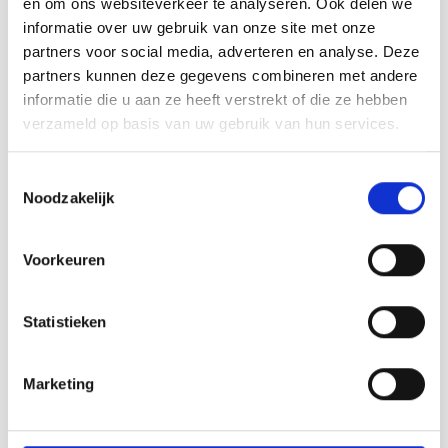
en om ons websiteverkeer te analyseren. Ook delen we
Ancho
informatie over uw gebruik van onze site met onze
partners voor social media, adverteren en analyse. Deze
partners kunnen deze gegevens combineren met andere
informatie die u aan ze heeft verstrekt of die ze hebben
verzameld op basis van uw gebruik van hun services.
Toestemmingsselectie
Noodzakelijk
Voorkeuren
Mill Hill
Mill Hill
Large Bugle Beads
Large Bugle Beads
Red Rainbow - Mill
Root Beer - Mill Hill
Statistieken
Hill
Large Bugle Beads van Mill Hill.
Large Bugle Beads van Mill Hill.
Marketing
Maat 11/0 - 15 mm. Doosje van
Maat 11/0 - 15 mm. Doosje van
2,25 gram, ca. 25 stuks.
2,25 gram, ca. 25 stuks.
Deliverytime
Deliverytime