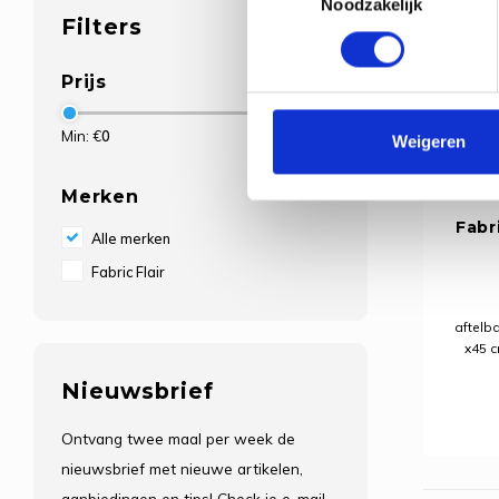
Noodzakelijk
Filters
Prijs
Min: €
0
Max: €
65
Weigeren
Merken
Fabr
Alle merken
Fabric Flair
aftelb
x45 c
Nieuwsbrief
Ontvang twee maal per week de
nieuwsbrief met nieuwe artikelen,
aanbiedingen en tips! Check je e-mail