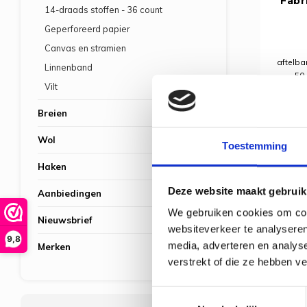
Fabr
14-draads stoffen - 36 count
Geperforeerd papier
Canvas en stramien
aftelba
Linnenband
50.
Vilt
Breien
Wol
Toestemming
Haken
Deze website maakt gebruik
Aanbiedingen
We gebruiken cookies om cont
Nieuwsbrief
websiteverkeer te analyseren
9,8
media, adverteren en analys
Merken
verstrekt of die ze hebben v
Toestemmingsselectie