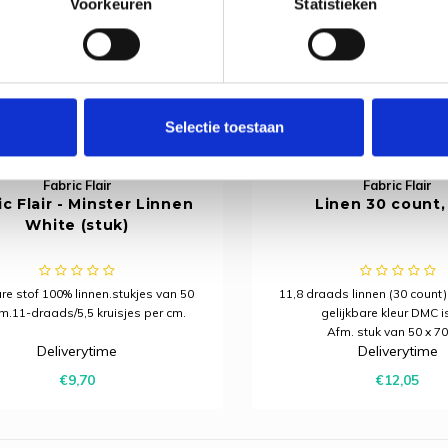
Voorkeuren
Statistieken
Selectie toestaan
Fabric Flair
Fabric Flair
ic Flair - Minster Linnen
Linen 30 count,
White (stuk)
are stof 100% linnen.stukjes van 50
11,8 draads linnen (30 count) 
m.11-draads/5,5 kruisjes per cm.
gelijkbare kleur DMC i
Afm. stuk van 50 x 7
Deliverytime
Deliverytime
€9,70
€12,05