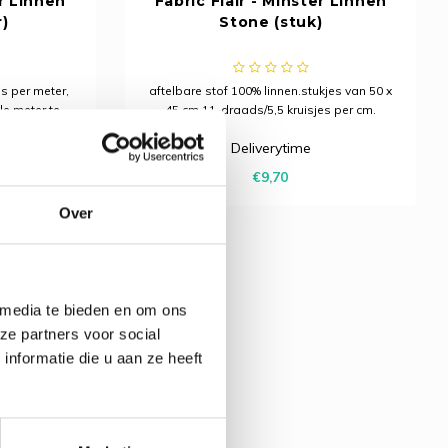
er Linnen
Fabric Flair - Minster Linnen
)
Stone (stuk)
js per meter,
aftelbare stof 100% linnen.stukjes van 50 x
le meter te
45 cm.11-draads/5,5 kruisjes per cm.
jes per cm.
Deliverytime
€9,70
Over
 media te bieden en om ons
ze partners voor social
nformatie die u aan ze heeft