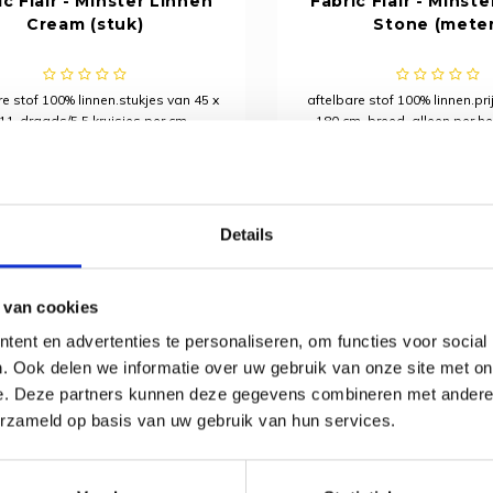
ic Flair - Minster Linnen
Fabric Flair - Minst
Cream (stuk)
Stone (meter
re stof 100% linnen.stukjes van 45 x
aftelbare stof 100% linnen.pri
11-draads/5,5 kruisjes per cm.
180 cm. breed, alleen per he
bestellen11-draads/5,5 kruis
Deliverytime
Deliverytime
€9,70
€64,15
Details
 van cookies
ent en advertenties te personaliseren, om functies voor social
. Ook delen we informatie over uw gebruik van onze site met on
e. Deze partners kunnen deze gegevens combineren met andere i
erzameld op basis van uw gebruik van hun services.