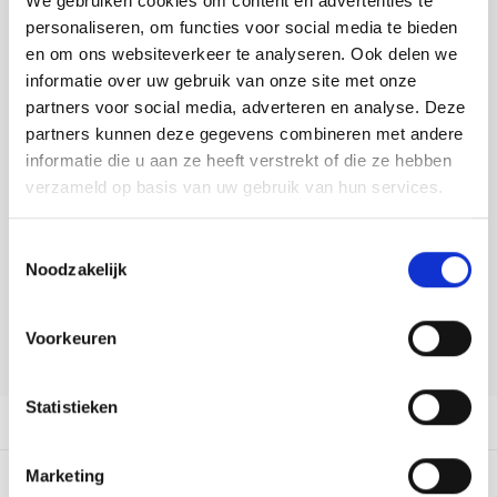
We gebruiken cookies om content en advertenties te
Toevoegen aan winkelwagen
Tafelkleden voorbedrukt
Merej
Shetl
Woola
Tiny 
Krein
Nalle
personaliseren, om functies voor social media te bieden
Buy now, pay later
en om ons websiteverkeer te analyseren. Ook delen we
Tafelkleden met telpatroon
PAKO
Torin
Kreini
Nalle
informatie over uw gebruik van onze site met onze
DELEN:
partners voor social media, adverteren en analyse. Deze
Bekijk meer varianten:
Permi
Veron
Krein
Novit
partners kunnen deze gegevens combineren met andere
informatie die u aan ze heeft verstrekt of die ze hebben
Resty
Krein
Novit
verzameld op basis van uw gebruik van hun services.
Heeft u een vraag over dit
artikel?
Rico 
Krein
Soint
Toestemmingsselectie
Onze medewerker helpt u met plezier! We proberen uw e-mail zo
Noodzakelijk
Rico 
snel mogelijk te beantwoorden. Sneller hulp nodig? Bel onze
Rainb
Tuuli
klantenservice: 0592273685.
RIOLI
Voorkeuren
Rainb
Viola
Stuur een e-mail
RTO
Rainb
Viola
Statistieken
Productomschrijving
Stitc
Rainb
Viola 
Marketing
5
STERREN OP BASIS VAN
1
BEOORDELINGEN
Studi