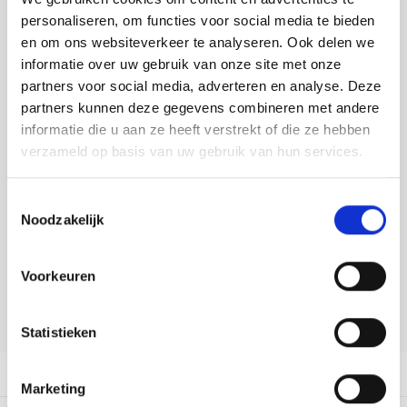
Tafelkleden voorbedrukt
Merej
Shetl
Woola
Soda 
Krein
Nalle
personaliseren, om functies voor social media te bieden
Toevoegen aan winkelwagen
en om ons websiteverkeer te analyseren. Ook delen we
Tafelkleden met telpatroon
PAKO
Torin
Buy now, pay later
Tiny 
Kreini
Nalle
informatie over uw gebruik van onze site met onze
partners voor social media, adverteren en analyse. Deze
Permi
Veron
DELEN:
Krein
Novit
partners kunnen deze gegevens combineren met andere
Bekijk meer varianten:
informatie die u aan ze heeft verstrekt of die ze hebben
Resty
verzameld op basis van uw gebruik van hun services.
Krein
Novit
Rico 
Heeft u een vraag over dit
Krein
Soint
Toestemmingsselectie
artikel?
Noodzakelijk
Rico 
Rainb
Tuuli
Onze medewerker helpt u met plezier! We proberen uw e-mail zo
snel mogelijk te beantwoorden. Sneller hulp nodig? Bel onze
RIOLI
Voorkeuren
klantenservice: 0592273685.
Rainb
Viola
Stuur een e-mail
RTO
Rainb
Viola
Statistieken
Stitc
Productomschrijving
Rainb
Viola 
Marketing
Studi