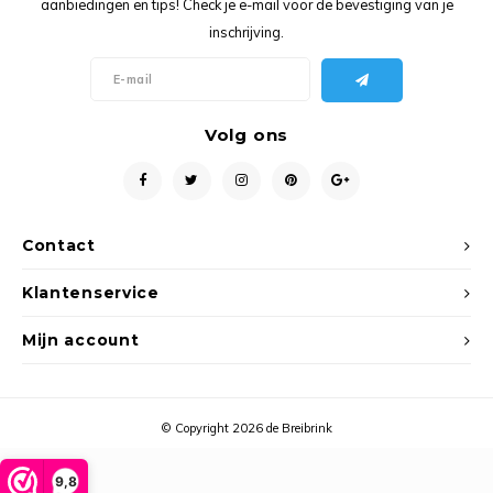
aanbiedingen en tips! Check je e-mail voor de bevestiging van je
Ancho
inschrijving.
Volg ons
Contact
Klantenservice
Mijn account
© Copyright 2026 de Breibrink
9,8