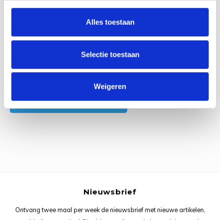
0
Reviews
Rainb
Viola
Alles toestaan
Studi
Rainb
Viola
korti
Selectie toestaan
Rainb
Wonde
Verva
Rainb
Wonde
Alle reviews
Weigeren
Je beoordeling toevoegen
Rico M
Rico S
Kleur
The C
Nieuwsbrief
Venus 
Ontvang twee maal per week de nieuwsbrief met nieuwe artikelen,