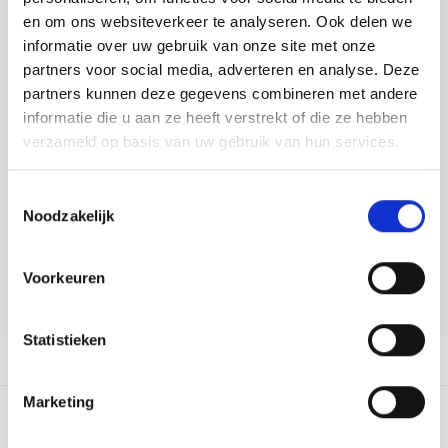
Tafelkleden voorbedrukt
Merej
Shetl
Woola
Buy now, pay later
Tiny 
Krein
Nalle
en om ons websiteverkeer te analyseren. Ook delen we
informatie over uw gebruik van onze site met onze
Tafelkleden met telpatroon
PAKO
Torin
DELEN:
partners voor social media, adverteren en analyse. Deze
Kreini
Nalle
Bekijk meer varianten:
partners kunnen deze gegevens combineren met andere
Permi
Veron
informatie die u aan ze heeft verstrekt of die ze hebben
Krein
Novit
verzameld op basis van uw gebruik van hun services.
Heeft u een vraag over dit
Resty
Krein
Novit
artikel?
Toestemmingsselectie
Rico 
Noodzakelijk
Krein
Soint
Onze medewerker helpt u met plezier! We proberen uw e-mail zo
snel mogelijk te beantwoorden. Sneller hulp nodig? Bel onze
Rico 
klantenservice: 0592273685.
Rainb
Tuuli
Voorkeuren
Stuur een e-mail
RIOLI
Rainb
Viola
Statistieken
RTO
Productomschrijving
Rainb
Viola
Stitc
Marketing
Rainb
Viola 
0
STERREN OP BASIS VAN
0
BEOORDELINGEN
Studi