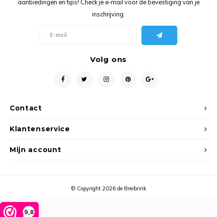
aanbiedingen en tips! Check je e-mail voor de bevestiging van je
Ancho
inschrijving.
Volg ons
Contact
Klantenservice
Mijn account
© Copyright 2026 de Breibrink
9,8