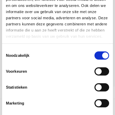
Tafelkleden voorbedrukt
Merej
Shetl
Woola
Buy now, pay later
Soda 
Krein
Nalle
en om ons websiteverkeer te analyseren. Ook delen we
informatie over uw gebruik van onze site met onze
Tafelkleden met telpatroon
PAKO
Torin
DELEN:
partners voor social media, adverteren en analyse. Deze
Tiny 
Kreini
Nalle
Bekijk meer varianten:
partners kunnen deze gegevens combineren met andere
Permi
Veron
informatie die u aan ze heeft verstrekt of die ze hebben
Krein
Novit
verzameld op basis van uw gebruik van hun services.
Heeft u een vraag over dit
Resty
Krein
Novit
artikel?
Toestemmingsselectie
Rico 
Noodzakelijk
Krein
Soint
Onze medewerker helpt u met plezier! We proberen uw e-mail zo
snel mogelijk te beantwoorden. Sneller hulp nodig? Bel onze
Rico 
klantenservice: 0592273685.
Rainb
Tuuli
Voorkeuren
Stuur een e-mail
RIOLI
Rainb
Viola
Statistieken
RTO
Productomschrijving
Rainb
Viola
Stitc
Marketing
Rainb
Viola 
0
STERREN OP BASIS VAN
0
BEOORDELINGEN
Studi