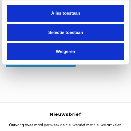
0
Reviews
Rainb
Viola
Alles toestaan
Studi
Rainb
Viola
korti
Selectie toestaan
Rainb
Wonde
Verva
Rainb
Wonde
Alle reviews
Weigeren
Je beoordeling toevoegen
Rico M
Rico S
Kleur
The C
Nieuwsbrief
Venus 
Ontvang twee maal per week de nieuwsbrief met nieuwe artikelen,