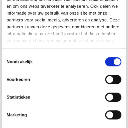
Tafelkleden voorbedrukt
Merej
Shetl
Woola
Buy now, pay later
Soda 
Krein
Nalle
en om ons websiteverkeer te analyseren. Ook delen we
informatie over uw gebruik van onze site met onze
Tafelkleden met telpatroon
PAKO
Torin
DELEN:
partners voor social media, adverteren en analyse. Deze
Tiny 
Kreini
Nalle
Bekijk meer varianten:
partners kunnen deze gegevens combineren met andere
Permi
Veron
informatie die u aan ze heeft verstrekt of die ze hebben
Krein
Novit
verzameld op basis van uw gebruik van hun services.
Heeft u een vraag over dit
Resty
Krein
Novit
artikel?
Toestemmingsselectie
Rico 
Noodzakelijk
Krein
Soint
Onze medewerker helpt u met plezier! We proberen uw e-mail zo
snel mogelijk te beantwoorden. Sneller hulp nodig? Bel onze
Rico 
klantenservice: 0592273685.
Rainb
Tuuli
Voorkeuren
Stuur een e-mail
RIOLI
Rainb
Viola
Statistieken
RTO
Productomschrijving
Rainb
Viola
Stitc
Marketing
Rainb
Viola 
0
STERREN OP BASIS VAN
0
BEOORDELINGEN
Studi