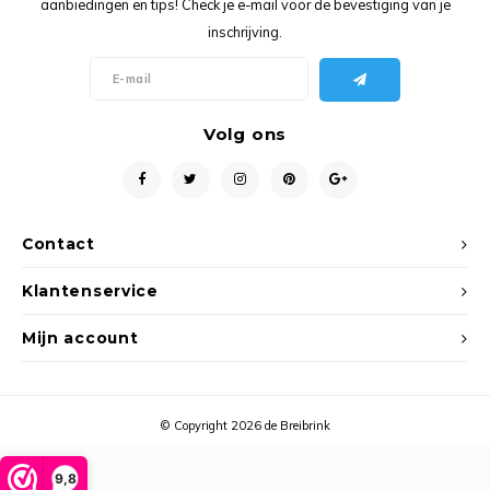
aanbiedingen en tips! Check je e-mail voor de bevestiging van je
Ancho
inschrijving.
Volg ons
Contact
Klantenservice
Mijn account
© Copyright 2026 de Breibrink
9,8