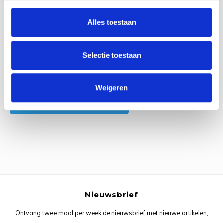
0
Reviews
Rainb
Viola
Alles toestaan
Studi
Rainb
Viola
korti
Selectie toestaan
Rainb
Wonde
Verva
Rainb
Wonde
Alle reviews
Weigeren
Je beoordeling toevoegen
Rico M
Rico S
Kleur
The C
Nieuwsbrief
Venus 
Ontvang twee maal per week de nieuwsbrief met nieuwe artikelen,