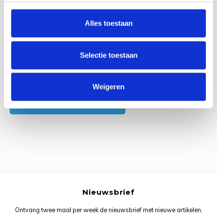
0
Reviews
Rainb
Viola
Alles toestaan
Studi
Rainb
Viola
korti
Rainb
Wonde
Selectie toestaan
Verva
Rainb
Wonde
Alle reviews
Weigeren
Rico M
Je beoordeling toevoegen
Rico S
Kleur
The C
Nieuwsbrief
Venus 
Ontvang twee maal per week de nieuwsbrief met nieuwe artikelen,