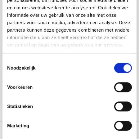
personaliseren, om functies voor social media te bieden
Tafelkleden voorbedrukt
Merej
Shetl
Woola
Tiny 
Krein
Nalle
Buy now, pay later
en om ons websiteverkeer te analyseren. Ook delen we
informatie over uw gebruik van onze site met onze
Tafelkleden met telpatroon
PAKO
Torin
DELEN:
Kreini
Nalle
partners voor social media, adverteren en analyse. Deze
Bekijk meer varianten:
partners kunnen deze gegevens combineren met andere
Permi
Veron
Krein
Novit
informatie die u aan ze heeft verstrekt of die ze hebben
verzameld op basis van uw gebruik van hun services.
Resty
Heeft u een vraag over dit
Krein
Novit
artikel?
Toestemmingsselectie
Rico 
Krein
Soint
Noodzakelijk
Onze medewerker helpt u met plezier! We proberen uw e-mail zo
snel mogelijk te beantwoorden. Sneller hulp nodig? Bel onze
Rico 
klantenservice: 0592273685.
Rainb
Tuuli
Voorkeuren
RIOLI
Stuur een e-mail
Rainb
Viola
Statistieken
RTO
Rainb
Viola
Productomschrijving
Stitc
Marketing
Rainb
Viola 
0
STERREN OP BASIS VAN
0
BEOORDELINGEN
Studi