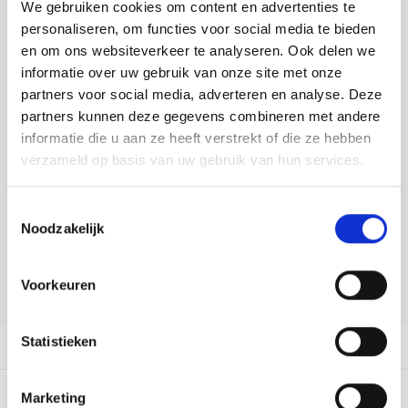
Toevoegen aan winkelwagen
Tafelkleden voorbedrukt
Merej
Shetl
Woola
We gebruiken cookies om content en advertenties te
Soda 
Krein
Nalle
personaliseren, om functies voor social media te bieden
Buy now, pay later
Tafelkleden met telpatroon
PAKO
Torin
en om ons websiteverkeer te analyseren. Ook delen we
Tiny 
Kreini
Nalle
DELEN:
informatie over uw gebruik van onze site met onze
Bekijk meer varianten:
partners voor social media, adverteren en analyse. Deze
Permi
Veron
Krein
Novit
partners kunnen deze gegevens combineren met andere
informatie die u aan ze heeft verstrekt of die ze hebben
Resty
Krein
Novit
Heeft u een vraag over dit
verzameld op basis van uw gebruik van hun services.
artikel?
Rico 
Krein
Soint
Toestemmingsselectie
Onze medewerker helpt u met plezier! We proberen uw e-mail zo
Noodzakelijk
Rico 
snel mogelijk te beantwoorden. Sneller hulp nodig? Bel onze
Rainb
Tuuli
klantenservice: 0592273685.
RIOLI
Voorkeuren
Rainb
Viola
Stuur een e-mail
RTO
Rainb
Viola
Statistieken
Productomschrijving
Stitc
Rainb
Viola 
Dit vind je misschien ook leuk:
Marketing
Studi