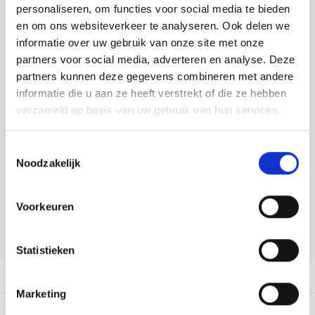
Tafelkleden voorbedrukt
Merej
Shetl
Woola
personaliseren, om functies voor social media te bieden
Toevoegen aan winkelwagen
Tiny 
Krein
Nalle
en om ons websiteverkeer te analyseren. Ook delen we
Buy now, pay later
Tafelkleden met telpatroon
PAKO
Torin
informatie over uw gebruik van onze site met onze
Kreini
Nalle
partners voor social media, adverteren en analyse. Deze
DELEN:
Permi
Veron
partners kunnen deze gegevens combineren met andere
Bekijk meer varianten:
Krein
Novit
informatie die u aan ze heeft verstrekt of die ze hebben
Resty
verzameld op basis van uw gebruik van hun services.
Krein
Novit
Heeft u een vraag over dit
Rico 
artikel?
Toestemmingsselectie
Krein
Soint
Noodzakelijk
Onze medewerker helpt u met plezier! We proberen uw e-mail zo
Rico 
Rainb
Tuuli
snel mogelijk te beantwoorden. Sneller hulp nodig? Bel onze
klantenservice: 0592273685.
Voorkeuren
RIOLI
Rainb
Viola
Stuur een e-mail
RTO
Statistieken
Rainb
Viola
Productomschrijving
Stitc
Rainb
Viola 
Marketing
Studi