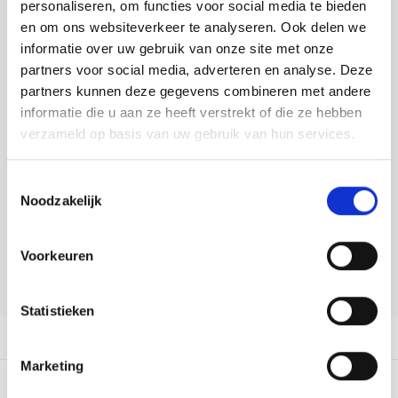
Toevoegen aan winkelwagen
Tafelkleden voorbedrukt
Merej
Shetl
Woola
personaliseren, om functies voor social media te bieden
Soda 
Krein
Nalle
en om ons websiteverkeer te analyseren. Ook delen we
Buy now, pay later
informatie over uw gebruik van onze site met onze
Tafelkleden met telpatroon
PAKO
Torin
Tiny 
Kreini
Nalle
DELEN:
partners voor social media, adverteren en analyse. Deze
Bekijk meer varianten:
partners kunnen deze gegevens combineren met andere
Permi
Veron
Krein
Novit
informatie die u aan ze heeft verstrekt of die ze hebben
verzameld op basis van uw gebruik van hun services.
Resty
Krein
Novit
Heeft u een vraag over dit
artikel?
Rico 
Toestemmingsselectie
Krein
Soint
Noodzakelijk
Onze medewerker helpt u met plezier! We proberen uw e-mail zo
Rico 
snel mogelijk te beantwoorden. Sneller hulp nodig? Bel onze
Rainb
Tuuli
klantenservice: 0592273685.
Voorkeuren
RIOLI
Stuur een e-mail
Rainb
Viola
Statistieken
RTO
Rainb
Viola
Productomschrijving
Stitc
Marketing
Rainb
Viola 
0
STERREN OP BASIS VAN
0
BEOORDELINGEN
Studi