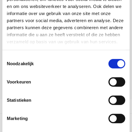
Tafelkleden voorbedrukt
Merej
Shetl
Woola
Buy now, pay later
Soda 
Krein
Nalle
en om ons websiteverkeer te analyseren. Ook delen we
informatie over uw gebruik van onze site met onze
Tafelkleden met telpatroon
PAKO
Torin
DELEN:
partners voor social media, adverteren en analyse. Deze
Tiny 
Kreini
Nalle
Bekijk meer varianten:
partners kunnen deze gegevens combineren met andere
Permi
Veron
informatie die u aan ze heeft verstrekt of die ze hebben
Krein
Novit
verzameld op basis van uw gebruik van hun services.
Heeft u een vraag over dit
Resty
Krein
Novit
artikel?
Toestemmingsselectie
Rico 
Noodzakelijk
Krein
Soint
Onze medewerker helpt u met plezier! We proberen uw e-mail zo
snel mogelijk te beantwoorden. Sneller hulp nodig? Bel onze
Rico 
klantenservice: 0592273685.
Rainb
Tuuli
Voorkeuren
Stuur een e-mail
RIOLI
Rainb
Viola
Statistieken
RTO
Productomschrijving
Rainb
Viola
Stitc
Marketing
Rainb
Viola 
0
STERREN OP BASIS VAN
0
BEOORDELINGEN
Studi