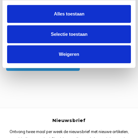
0
Reviews
Rainb
Viola
Alles toestaan
Studi
Rainb
Viola
korti
Selectie toestaan
Rainb
Wonde
Verva
Rainb
Wonde
Alle reviews
Weigeren
Je beoordeling toevoegen
Rico M
Rico S
Kleur
The C
Nieuwsbrief
Venus 
Ontvang twee maal per week de nieuwsbrief met nieuwe artikelen,