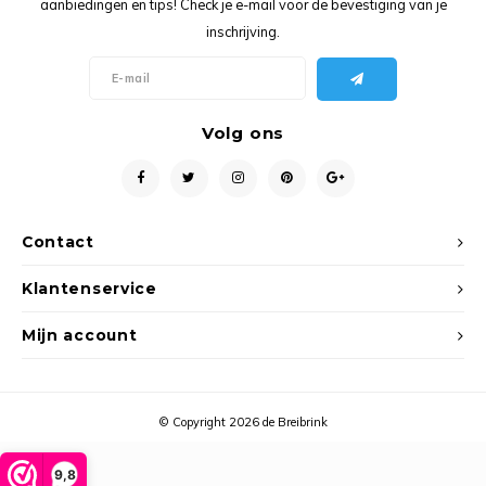
aanbiedingen en tips! Check je e-mail voor de bevestiging van je
Ancho
inschrijving.
Volg ons
Contact
Klantenservice
Mijn account
© Copyright 2026 de Breibrink
9,8