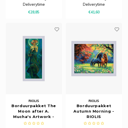
Ancho
borduurstof, garens, patroon,
borduurstof, garens, patroon,
Deliverytime
Deliverytime
naald en beschrijving.
naald en beschrijving.
€28,85
€41,60
RIOLIS
RIOLIS
Borduurpakket The
Borduurpakket
Moon after A.
Autumn Morning -
Mucha's Artwork -
RIOLIS
RIOLIS