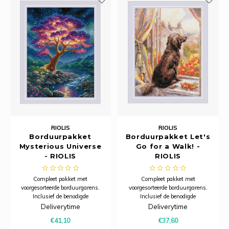
RIOLIS
RIOLIS
Borduurpakket
Borduurpakket Let's
Mysterious Universe
Go for a Walk! -
- RIOLIS
RIOLIS
Compleet pakket met
Compleet pakket met
voorgesorteerde borduurgarens.
voorgesorteerde borduurgarens.
Inclusief de benodigde
Inclusief de benodigde
borduurstof, garens, patroon,
borduurstof, garens, patroon,
Deliverytime
Deliverytime
naald en beschrijving.
naald en beschrijving.
€41,10
€37,60