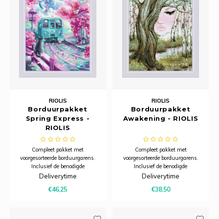
RIOLIS
RIOLIS
Borduurpakket
Borduurpakket
Spring Express -
Awakening - RIOLIS
RIOLIS
Compleet pakket met
Compleet pakket met
voorgesorteerde borduurgarens.
voorgesorteerde borduurgarens.
Inclusief de benodigde
Inclusief de benodigde
borduurstof, garens, patroon,
borduurstof, garens, patroon,
Deliverytime
Deliverytime
naald en beschrijving.
naald en beschrijving.
€46,25
€38,50