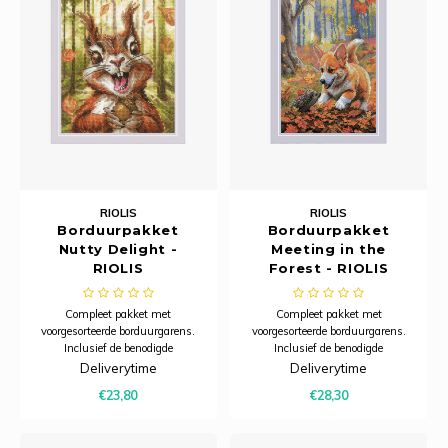
RIOLIS
RIOLIS
Borduurpakket
Borduurpakket
Nutty Delight -
Meeting in the
RIOLIS
Forest - RIOLIS
Compleet pakket met
Compleet pakket met
voorgesorteerde borduurgarens.
voorgesorteerde borduurgarens.
Inclusief de benodigde
Inclusief de benodigde
borduurstof, garens, patroon,
borduurstof, garens, patroon,
Deliverytime
Deliverytime
naald en beschrijving.
naald en beschrijving.
€23,80
€28,30