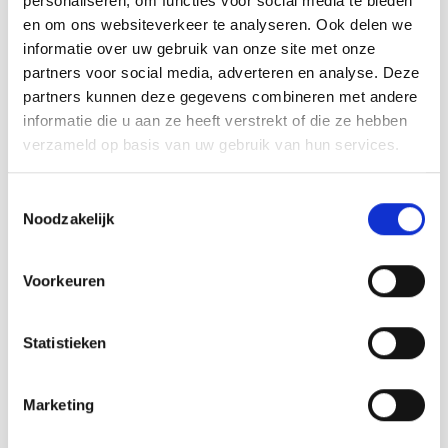
personaliseren, om functies voor social media te bieden
en om ons websiteverkeer te analyseren. Ook delen we
informatie over uw gebruik van onze site met onze
partners voor social media, adverteren en analyse. Deze
partners kunnen deze gegevens combineren met andere
informatie die u aan ze heeft verstrekt of die ze hebben
verzameld op basis van uw gebruik van hun services.
Toestemmingsselectie
Noodzakelijk
Voorkeuren
RIOLIS
RIOLIS
Borduurpakket
Borduurpakket
Starry Cat - RIOLIS
Garden Flowers -
Statistieken
RIOLIS
Compleet pakket met
Compleet pakket met
Marketing
voorgesorteerde borduurgarens.
voorgesorteerde borduurgarens.
Inclusief de benodigde
Inclusief de benodigde