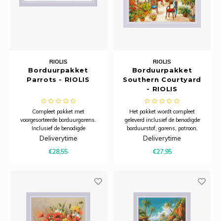
RIOLIS
RIOLIS
Borduurpakket
Borduurpakket
Parrots - RIOLIS
Southern Courtyard
- RIOLIS
Compleet pakket met
Het pakket wordt compleet
voorgesorteerde borduurgarens.
geleverd inclusief de benodigde
Inclusief de benodigde
borduurstof, garens, patroon,
borduurstof, garens, patroon,
naald en beschrijving.
Deliverytime
Deliverytime
naald en beschrijving.
€28,55
€27,95