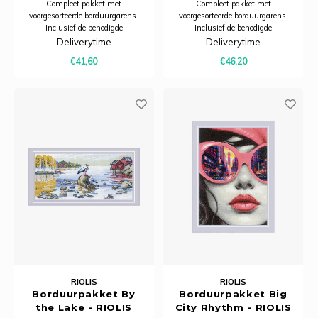
Compleet pakket met
Compleet pakket met
voorgesorteerde borduurgarens.
voorgesorteerde borduurgarens.
Inclusief de benodigde
Inclusief de benodigde
borduurstof, garens, patroon,
borduurstof, garens, patroon,
Deliverytime
Deliverytime
naald en beschrijving.
naald en beschrijving.
€41,60
€46,20
RIOLIS
RIOLIS
Borduurpakket By
Borduurpakket Big
the Lake - RIOLIS
City Rhythm - RIOLIS