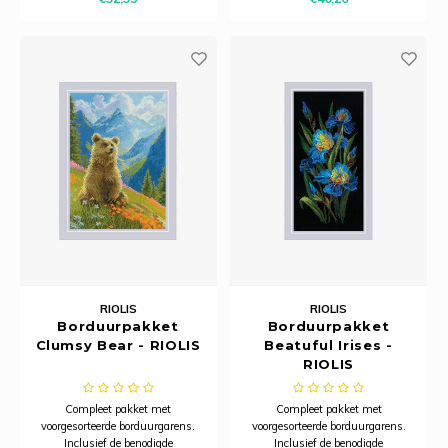
Rainb
Viola
Studi
Rainb
Viola
Studi
korti
Rainb
Wonde
Verva
Rainb
Wonde
Rico M
Rico S
Kleur
RIOLIS
RIOLIS
Borduurpakket
Borduurpakket
Clumsy Bear - RIOLIS
Beatuful Irises -
The C
RIOLIS
Venus 
Compleet pakket met
Compleet pakket met
voorgesorteerde borduurgarens.
voorgesorteerde borduurgarens.
Inclusief de benodigde
Inclusief de benodigde