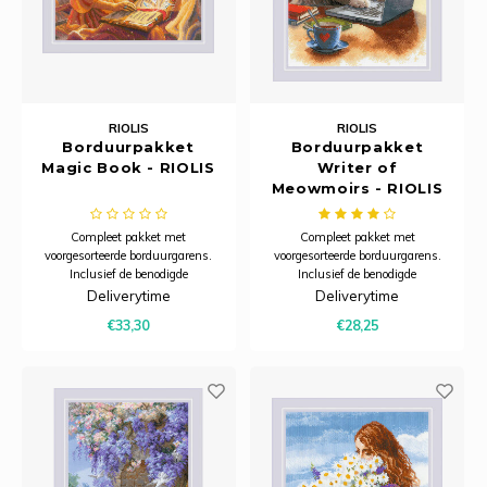
RIOLIS
RIOLIS
Borduurpakket
Borduurpakket
Magic Book - RIOLIS
Writer of
Meowmoirs - RIOLIS
Compleet pakket met
Compleet pakket met
voorgesorteerde borduurgarens.
voorgesorteerde borduurgarens.
Inclusief de benodigde
Inclusief de benodigde
borduurstof, garens, patroon,
borduurstof, garens, patroon,
Deliverytime
Deliverytime
naald en beschrijving.
naald en beschrijving.
€33,30
€28,25