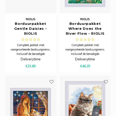
RIOLIS
RIOLIS
Borduurpakket
Borduurpakket
Gentle Daisies -
Where Does the
RIOLIS
River Flow - RIOLIS
Compleet pakket met
Compleet pakket met
voorgesorteerde borduurgarens.
voorgesorteerde borduurgarens.
Inclusief de benodigde
Inclusief de benodigde
borduurstof, garens, patroon,
borduurstof, garens, patroon,
Deliverytime
Deliverytime
naald en beschrijving.
naald en beschrijving.
€23,80
€46,25