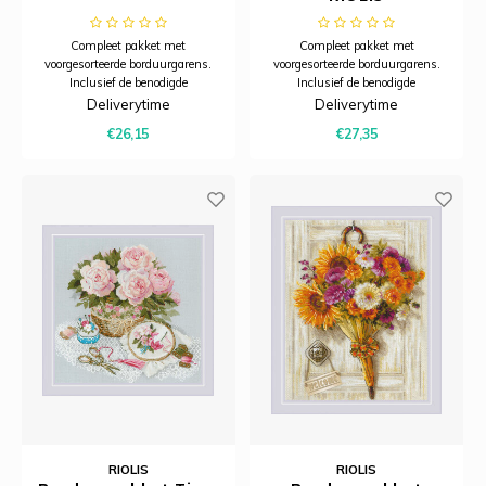
Compleet pakket met
Compleet pakket met
voorgesorteerde borduurgarens.
voorgesorteerde borduurgarens.
Inclusief de benodigde
Inclusief de benodigde
borduurstof, garens, patroon,
borduurstof, garens, patroon,
Deliverytime
Deliverytime
naald en beschrijving.
naald en beschrijving.
€26,15
€27,35
RIOLIS
RIOLIS