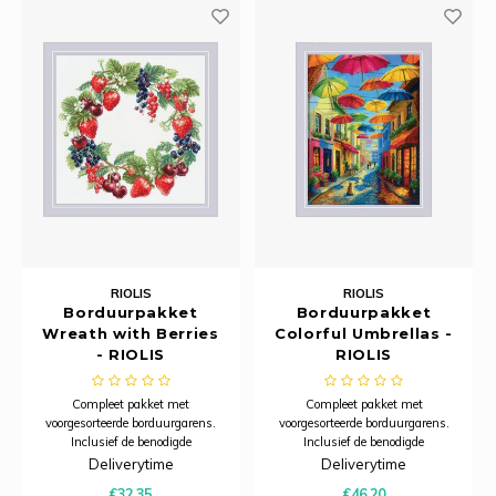
Merej
Shetl
Woola
Tiny 
Krein
Nalle
Tafelkleden voorbedrukt
PAKO
Torin
Kreini
Nalle
Tafelkleden met telpatroon
Permi
Veron
Krein
Novit
Resty
Krein
Novit
Rico 
Krein
Soint
Rico 
RIOLIS
RIOLIS
Rainb
Tuuli
Borduurpakket
Borduurpakket
Wreath with Berries
Colorful Umbrellas -
Rainb
Viola
RIOLI
- RIOLIS
RIOLIS
Rainb
Viola
Compleet pakket met
Compleet pakket met
RTO
voorgesorteerde borduurgarens.
voorgesorteerde borduurgarens.
Inclusief de benodigde
Inclusief de benodigde
Rainb
Viola 
borduurstof, garens, patroon,
borduurstof, garens, patroon,
Deliverytime
Deliverytime
Stitc
naald en beschrijving.
naald en beschrijving.
€32,35
€46,20