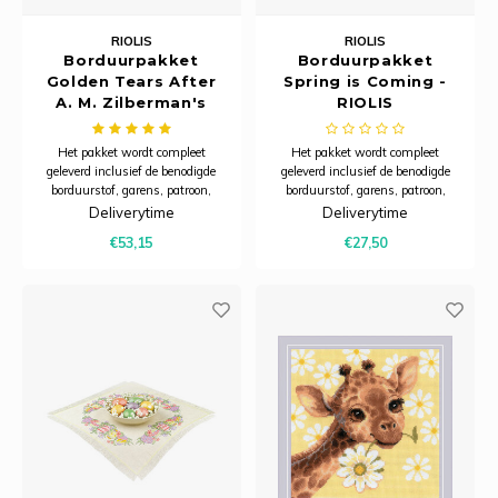
RIOLIS
RIOLIS
Borduurpakket
Borduurpakket
Golden Tears After
Spring is Coming -
A. M. Zilberman's
RIOLIS
Painting - RIOLIS
Het pakket wordt compleet
Het pakket wordt compleet
geleverd inclusief de benodigde
geleverd inclusief de benodigde
borduurstof, garens, patroon,
borduurstof, garens, patroon,
naald en beschrijving.
naald en beschrijving.
Deliverytime
Deliverytime
€53,15
€27,50