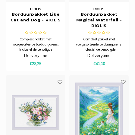
RIOLIS
RIOLIS
Borduurpakket Like
Borduurpakket
Cat and Dog - RIOLIS
Magical Waterfall -
RIOLIS
Compleet pakket met
Compleet pakket met
voorgesorteerde borduurgarens.
voorgesorteerde borduurgarens.
Inclusief de benodigde
Inclusief de benodigde
borduurstof, garens, patroon,
borduurstof, garens, patroon,
Deliverytime
Deliverytime
naald en beschrijving.
naald en beschrijving.
€28,25
€41,10