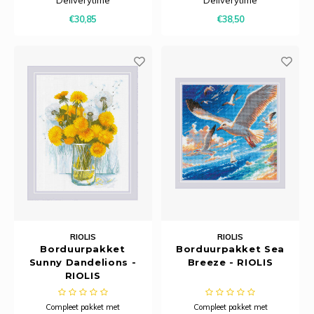
Deliverytime
Deliverytime
naald en beschrijving.
naald en beschrijving.
€30,85
€38,50
RIOLIS
RIOLIS
Borduurpakket
Borduurpakket Sea
Sunny Dandelions -
Breeze - RIOLIS
RIOLIS
Compleet pakket met
Compleet pakket met