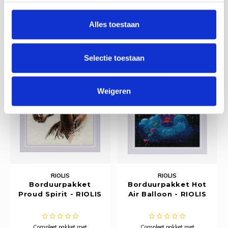
borduurstof, garens, patroon,
borduurstof, garens, patroon,
Deliverytime
Deliverytime
naald en beschrijving.
naald en beschrijving.
€23,80
€35,70
Alles toestaan
Selectie toestaan
Weigeren
RIOLIS
RIOLIS
Borduurpakket
Borduurpakket Hot
Proud Spirit - RIOLIS
Air Balloon - RIOLIS
Compleet pakket met
Compleet pakket met