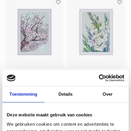
RIOLIS
RIOLIS
Borduurpakket Plum
Borduurpakket
Blossom - RIOLIS
White Gladioli -
RIOLIS
Toestemming
Details
Over
Compleet pakket met
Compleet pakket met
voorgesorteerde borduurgarens.
voorgesorteerde borduurgarens.
Deze website maakt gebruik van cookies
Inclusief de benodigde
Inclusief de benodigde
borduurstof, garens, patroon,
borduurstof, garens, patroon,
Deliverytime
Deliverytime
We gebruiken cookies om content en advertenties te
naald en beschrijving.
naald en beschrijving.
€28,55
€28,55