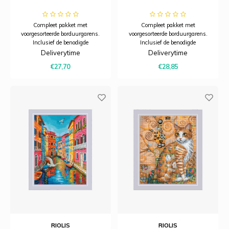
Compleet pakket met
Compleet pakket met
voorgesorteerde borduurgarens.
voorgesorteerde borduurgarens.
Inclusief de benodigde
Inclusief de benodigde
borduurstof, garens, patroon,
borduurstof, garens, patroon,
Deliverytime
Deliverytime
naald en beschrijving.
naald en beschrijving.
€27,70
€28,85
RIOLIS
RIOLIS