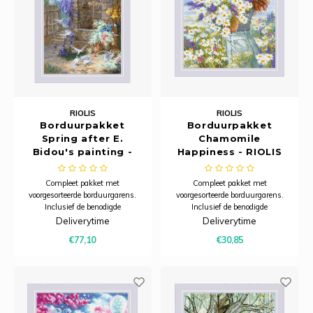
RIOLIS
RIOLIS
Borduurpakket
Borduurpakket
Spring after E.
Chamomile
Bidou's painting -
Happiness - RIOLIS
RIOLIS
Compleet pakket met
Compleet pakket met
voorgesorteerde borduurgarens.
voorgesorteerde borduurgarens.
Inclusief de benodigde
Inclusief de benodigde
borduurstof, garens, patroon,
borduurstof, garens, patroon,
Deliverytime
Deliverytime
naald en beschrijving.
naald en beschrijving.
€77,10
€30,85