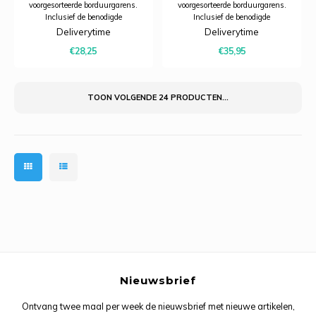
voorgesorteerde borduurgarens.
voorgesorteerde borduurgarens.
Inclusief de benodigde
Inclusief de benodigde
borduurstof, garens, patroon,
borduurstof, garens, patroon,
Deliverytime
Deliverytime
naald en beschrijving.
naald en beschrijving.
€28,25
€35,95
TOON VOLGENDE
24
PRODUCTEN...
Nieuwsbrief
Ontvang twee maal per week de nieuwsbrief met nieuwe artikelen,