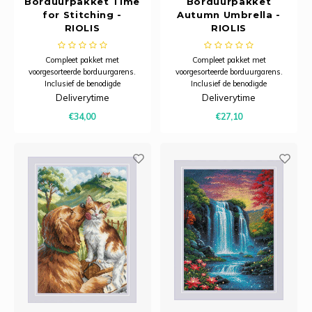
Borduurpakket Time
Borduurpakket
for Stitching -
Autumn Umbrella -
RIOLIS
RIOLIS
Compleet pakket met
Compleet pakket met
voorgesorteerde borduurgarens.
voorgesorteerde borduurgarens.
Inclusief de benodigde
Inclusief de benodigde
borduurstof, garens, patroon,
borduurstof, garens, patroon,
Deliverytime
Deliverytime
naald en beschrijving.
naald en beschrijving.
€34,00
€27,10