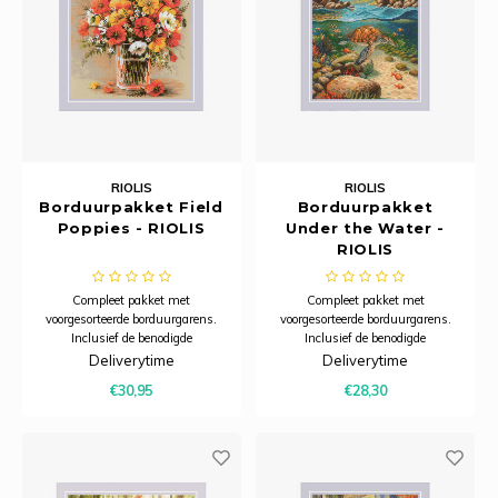
RIOLIS
RIOLIS
Borduurpakket Field
Borduurpakket
Poppies - RIOLIS
Under the Water -
RIOLIS
Compleet pakket met
Compleet pakket met
voorgesorteerde borduurgarens.
voorgesorteerde borduurgarens.
Inclusief de benodigde
Inclusief de benodigde
borduurstof, garens, patroon,
borduurstof, garens, patroon,
Deliverytime
Deliverytime
naald en beschrijving.
naald en beschrijving.
€30,95
€28,30