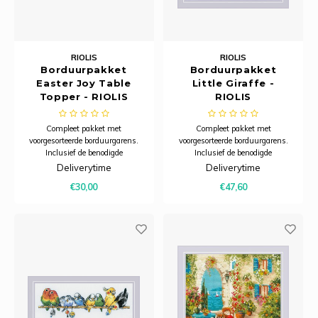
RIOLIS
RIOLIS
Borduurpakket
Borduurpakket
Easter Joy Table
Little Giraffe -
Topper - RIOLIS
RIOLIS
Compleet pakket met
Compleet pakket met
voorgesorteerde borduurgarens.
voorgesorteerde borduurgarens.
Inclusief de benodigde
Inclusief de benodigde
borduurstof, garens, patroon,
borduurstof, garens, patroon,
Deliverytime
Deliverytime
naald en beschrijving.
naald en beschrijving.
€30,00
€47,60