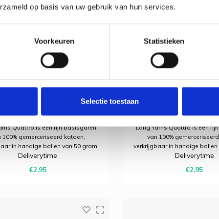
erzameld op basis van uw gebruik van hun services.
Voorkeuren
Statistieken
Lang Yarns
Lang Yarns
Yarns | Katoen Quattro -
Lang Yarns | Katoen 
0010 | Blauw
0011 | Honin
Selectie toestaan
rns Quattro is een fijn basisgaren
Lang Yarns Quattro is een fij
 100% gemerceriseerd katoen,
van 100% gemerceriseerd
baar in handige bollen van 50 gram.
verkrijgbaar in handige bollen
Deliverytime
Deliverytime
voor allerlei brei- en haakprojecten
Ideaal voor allerlei brei- en 
 een mooie glans en een strak
met een mooie glans en e
€2,95
€2,95
resultaat.
resultaat.