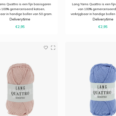
rns Quattro is een fijn basisgaren
Lang Yarns Quattro is een fij
 100% gemerceriseerd katoen,
van 100% gemerceriseerd
baar in handige bollen van 50 gram.
verkrijgbaar in handige bollen
Deliverytime
Deliverytime
voor allerlei brei- en haakprojecten
Ideaal voor allerlei brei- en 
 een mooie glans en een strak
met een mooie glans en e
€2,95
€2,95
resultaat.
resultaat.