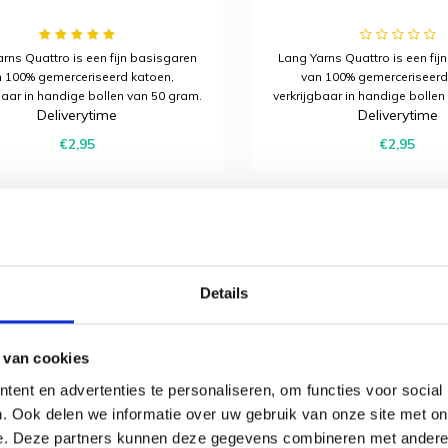
rns Quattro is een fijn basisgaren
Lang Yarns Quattro is een fij
 100% gemerceriseerd katoen,
van 100% gemerceriseerd
baar in handige bollen van 50 gram.
verkrijgbaar in handige bollen
Deliverytime
Deliverytime
voor allerlei brei- en haakprojecten
Ideaal voor allerlei brei- en 
 een mooie glans en een strak
met een mooie glans en e
€2,95
€2,95
resultaat.
resultaat.
Details
 van cookies
ent en advertenties te personaliseren, om functies voor social
. Ook delen we informatie over uw gebruik van onze site met on
e. Deze partners kunnen deze gegevens combineren met andere i