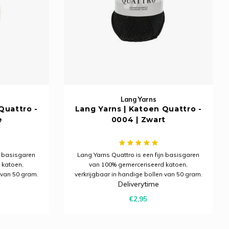
Lang Yarns
Quattro -
Lang Yarns | Katoen Quattro -
e
0004 | Zwart
n basisgaren
Lang Yarns Quattro is een fijn basisgaren
 katoen,
van 100% gemerceriseerd katoen,
 van 50 gram.
verkrijgbaar in handige bollen van 50 gram.
Deliverytime
haakprojecten
Ideaal voor allerlei brei- en haakprojecten
en strak
met een mooie glans en een strak
€2,95
resultaat.