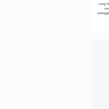
Lang Ya
van
verkrijg
Ideaal 
met