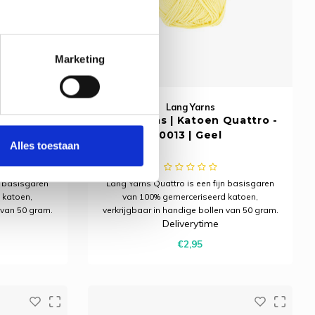
Marketing
Lang Yarns
Quattro -
Lang Yarns | Katoen Quattro -
g
0013 | Geel
Alles toestaan
n basisgaren
Lang Yarns Quattro is een fijn basisgaren
 katoen,
van 100% gemerceriseerd katoen,
 van 50 gram.
verkrijgbaar in handige bollen van 50 gram.
Deliverytime
haakprojecten
Ideaal voor allerlei brei- en haakprojecten
en strak
met een mooie glans en een strak
€2,95
resultaat.