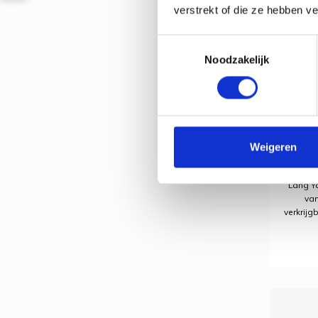
verstrekt of die ze hebben v
Toestemmingsselectie
Noodzakelijk
Lang 
Weigeren
Lang Ya
van
verkrijg
Ideaal 
met