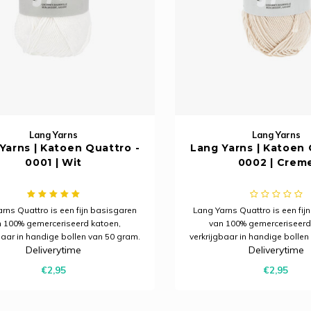
Lang Yarns
Lang Yarns
Yarns | Katoen Quattro -
Lang Yarns | Katoen 
0001 | Wit
0002 | Crem
rns Quattro is een fijn basisgaren
Lang Yarns Quattro is een fij
 100% gemerceriseerd katoen,
van 100% gemerceriseerd
baar in handige bollen van 50 gram.
verkrijgbaar in handige bollen
Deliverytime
Deliverytime
voor allerlei brei- en haakprojecten
Ideaal voor allerlei brei- en 
 een mooie glans en een strak
met een mooie glans en e
€2,95
€2,95
resultaat.
resultaat.