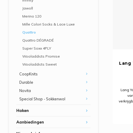
Infinity
Jawoll
Merino 120
Mille Colori Socks & Lace Luxe
Quattro
Quattro DÉGRADÉ
Super Soxx 4PLY
Wooladdicts Promise
Lang 
Wooladdicts Sweet
CoopKnits
Durable
Lang Ya
Novita
van
Special Shop - Sokkenwol
verkrijg
Ideaal 
Haken
met
Aanbiedingen