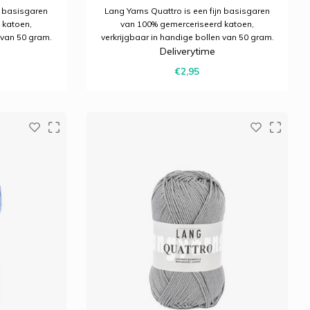
n basisgaren
Lang Yarns Quattro is een fijn basisgaren
 katoen,
van 100% gemerceriseerd katoen,
 van 50 gram.
verkrijgbaar in handige bollen van 50 gram.
Deliverytime
haakprojecten
Ideaal voor allerlei brei- en haakprojecten
en strak
met een mooie glans en een strak
€2,95
resultaat.