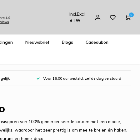
Incl.
Excl.
0
BTW
dingen
Nieuwsbrief
Blogs
Cadeaubon
gelijk
Voor 16:00 uur besteld, zelfde dag verstuurd
o
g basisgaren van 100% gemerceriseerde katoen met een mooie,
auwelijks, waardoor het zeer prettig is om mee te breien én haken.
migurumi en home-deco.