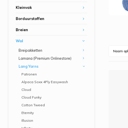
Kleinvak
Borduurstoffen
Breien
Wol
Breipakketten
Naam opl
Lamana (Premium Onlinestore)
Lang Yarns
Patronen
Alpaca Soxx 4Ply Easywash
Cloud
Cloud Funky
Cotton Tweed
Eternity
Illusion