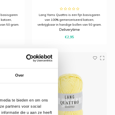
n basisgaren
Lang Yarns Quattro is een fijn basisgaren
 katoen,
van 100% gemerceriseerd katoen,
 van 50 gram.
verkrijgbaar in handige bollen van 50 gram.
Deliverytime
haakprojecten
Ideaal voor allerlei brei- en haakprojecten
en strak
met een mooie glans en een strak
€2,95
resultaat.
Over
 media te bieden en om ons
ze partners voor social
nformatie die u aan ze heeft