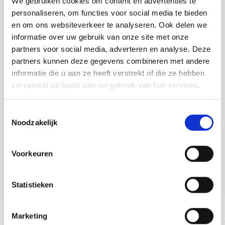
We gebruiken cookies om content en advertenties te
Tafelkleden voorbedrukt
Merej
Shetl
Woola
Tiny 
Krein
Nalle
personaliseren, om functies voor social media te bieden
Toevoegen aan winkelwagen
en om ons websiteverkeer te analyseren. Ook delen we
Tafelkleden met telpatroon
PAKO
Torin
Kreini
Nalle
Buy now, pay later
informatie over uw gebruik van onze site met onze
partners voor social media, adverteren en analyse. Deze
Permi
Veron
DELEN:
Krein
Novit
partners kunnen deze gegevens combineren met andere
Bekijk meer varianten:
informatie die u aan ze heeft verstrekt of die ze hebben
Resty
Krein
Novit
verzameld op basis van uw gebruik van hun services.
Rico 
Heeft u een vraag over dit
Krein
Soint
Toestemmingsselectie
artikel?
Noodzakelijk
Rico 
Rainb
Tuuli
Onze medewerker helpt u met plezier! We proberen uw e-mail zo
snel mogelijk te beantwoorden. Sneller hulp nodig? Bel onze
RIOLI
Voorkeuren
klantenservice: 0592273685.
Rainb
Viola
RTO
Stuur een e-mail
Rainb
Viola
Statistieken
Stitc
Rainb
Viola 
Productomschrijving
Marketing
Studi