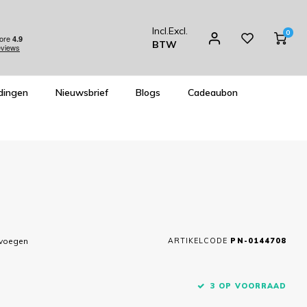
Incl.
Excl.
0
BTW
dingen
Nieuwsbrief
Blogs
Cadeaubon
evoegen
ARTIKELCODE
PN-0144708
3 OP VOORRAAD