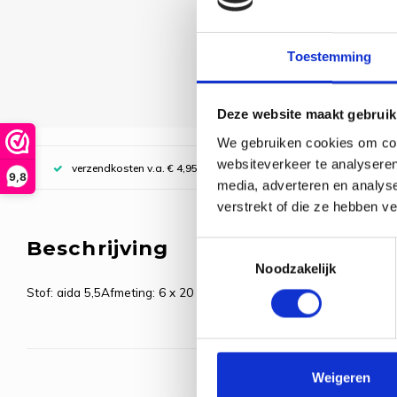
Toestemming
Deze website maakt gebruik
We gebruiken cookies om cont
websiteverkeer te analyseren
verzendkosten v.a. € 4,95, boven € 70,00 gratis (NL)
9,8
media, adverteren en analys
verstrekt of die ze hebben v
Beschrijving
Toestemmingsselectie
Noodzakelijk
Stof: aida 5,5Afmeting: 6 x 20 cm.
Weigeren