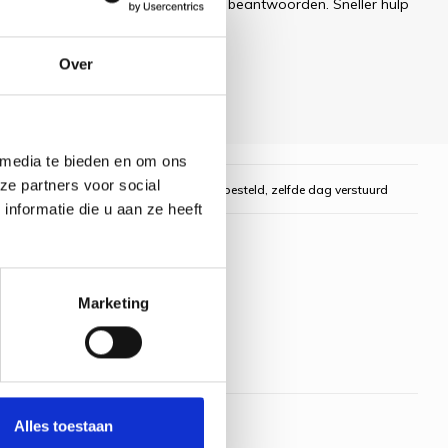
ren uw e-mail zo snel mogelijk te beantwoorden. Sneller hulp
Over
 media te bieden en om ons
ze partners voor social
gelijk
Voor 16:00 uur besteld, zelfde dag verstuurd
nformatie die u aan ze heeft
Marketing
Alles toestaan