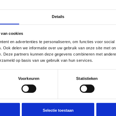
Onze medewerker helpt u met plezier! We probe
nodig? Bel onze klantenservice: 0592273685.
Details
Stuur een e-mail
 van cookies
ent en advertenties te personaliseren, om functies voor social
. Ook delen we informatie over uw gebruik van onze site met on
Goedgekeurd door Webwinkelkeur
betaling achteraf mo
e. Deze partners kunnen deze gegevens combineren met andere i
erzameld op basis van uw gebruik van hun services.
Voorkeuren
Statistieken
Selectie toestaan