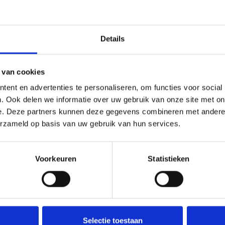
Onze medewerker helpt u met plezier! We probe
nodig? Bel onze klantenservice: 0592273685.
Stuur een e-mail
Details
 van cookies
ent en advertenties te personaliseren, om functies voor social
Goedgekeurd door Webwinkelkeur
betaling achteraf mo
. Ook delen we informatie over uw gebruik van onze site met on
e. Deze partners kunnen deze gegevens combineren met andere i
erzameld op basis van uw gebruik van hun services.
Voorkeuren
Statistieken
28 kleuren DMC/Anchor. Te borduren als compleet patroon of gebruik o
,washandjes enz. Kruissteek, stiksteek en knoopjessteek. Nederlandse 
Selectie toestaan