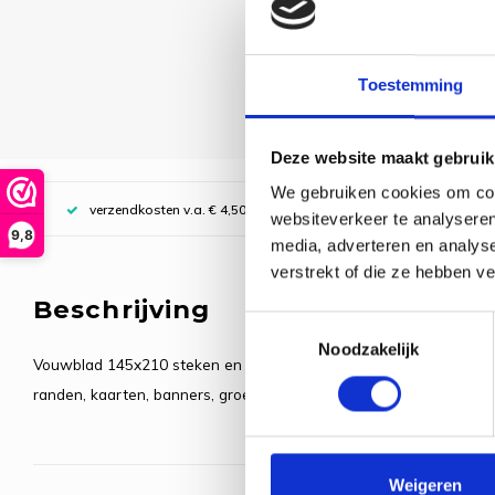
Toestemming
Deze website maakt gebruik
We gebruiken cookies om cont
verzendkosten v.a. € 4,50, boven € 70,00 gratis (NL)
websiteverkeer te analyseren
9,8
media, adverteren en analys
verstrekt of die ze hebben v
Beschrijving
Toestemmingsselectie
Noodzakelijk
Vouwblad 145x210 steken en alfabet/cijfers. Kleurenpatroon met 
randen, kaarten, banners, groeimeters, slabbetjes, gastendoekjes
Weigeren