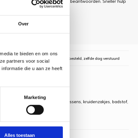
ren uw e-mail zo snel mogelijk te beantwoorden. Sneller hulp
Over
 media te bieden en om ons
gelijk
Voor 16:00 uur besteld, zelfde dag verstuurd
ze partners voor social
nformatie die u aan ze heeft
Marketing
nderdelen van het patroon voor kussens, kruidenzakjes, badstof,
beschrijving.
Alles toestaan