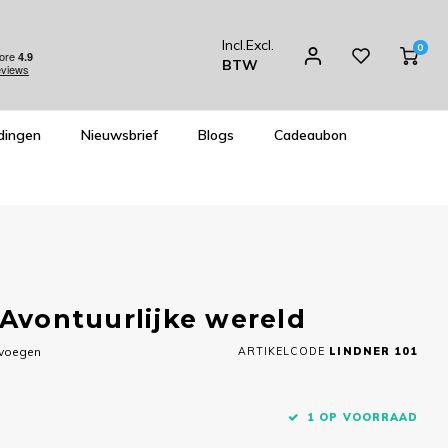
Incl.
Excl.
0
BTW
dingen
Nieuwsbrief
Blogs
Cadeaubon
 Avontuurlijke wereld
evoegen
ARTIKELCODE
LINDNER 101
1 OP VOORRAAD