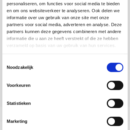
Tafelkleden voorbedrukt
Merej
Shetl
Woola
personaliseren, om functies voor social media te bieden
Toevoegen aan winkelwagen
Tiny 
Krein
Nalle
en om ons websiteverkeer te analyseren. Ook delen we
Buy now, pay later
Tafelkleden met telpatroon
PAKO
Torin
informatie over uw gebruik van onze site met onze
Kreini
Nalle
partners voor social media, adverteren en analyse. Deze
DELEN:
Permi
Veron
partners kunnen deze gegevens combineren met andere
Bekijk meer varianten:
Krein
Novit
informatie die u aan ze heeft verstrekt of die ze hebben
Resty
verzameld op basis van uw gebruik van hun services.
Krein
Novit
Heeft u een vraag over dit
Rico 
artikel?
Toestemmingsselectie
Krein
Soint
Noodzakelijk
Onze medewerker helpt u met plezier! We proberen uw e-mail zo
Rico 
Rainb
Tuuli
snel mogelijk te beantwoorden. Sneller hulp nodig? Bel onze
klantenservice: 0592273685.
Voorkeuren
RIOLI
Rainb
Viola
Stuur een e-mail
RTO
Statistieken
Rainb
Viola
Productomschrijving
Stitc
Rainb
Viola 
Marketing
Studi