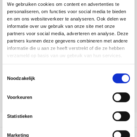
Tafelkleden voorbedrukt
Merej
Shetl
Woola
We gebruiken cookies om content en advertenties te
Toevoegen aan winkelwagen
Tiny 
Krein
Nalle
personaliseren, om functies voor social media te bieden
Buy now, pay later
Tafelkleden met telpatroon
PAKO
Torin
en om ons websiteverkeer te analyseren. Ook delen we
Kreini
Nalle
informatie over uw gebruik van onze site met onze
DELEN:
Permi
Veron
partners voor social media, adverteren en analyse. Deze
Bekijk meer varianten:
Krein
Novit
partners kunnen deze gegevens combineren met andere
Resty
informatie die u aan ze heeft verstrekt of die ze hebben
Krein
Novit
verzameld op basis van uw gebruik van hun services.
Heeft u een vraag over dit
Rico 
artikel?
Krein
Soint
Toestemmingsselectie
Onze medewerker helpt u met plezier! We proberen uw e-mail zo
Rico 
Noodzakelijk
Rainb
Tuuli
snel mogelijk te beantwoorden. Sneller hulp nodig? Bel onze
klantenservice: 0592273685.
RIOLI
Rainb
Viola
Voorkeuren
Stuur een e-mail
RTO
Rainb
Viola
Statistieken
Productomschrijving
Stitc
Rainb
Viola 
Dit vind je misschien ook leuk:
Marketing
Studi