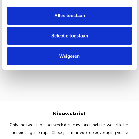
Rainb
Viola
Studi
Alles toestaan
Rainb
Viola
korti
Rainb
Wonde
Selectie toestaan
Verva
Alle reviews
Rainb
Wonde
Weigeren
Je beoordeling toevoegen
Rico M
Rico S
Kleur
The C
Nieuwsbrief
Ontvang twee maal per week de nieuwsbrief met nieuwe artikelen,
Venus 
aanbiedingen en tips! Check je e-mail voor de bevestiging van je