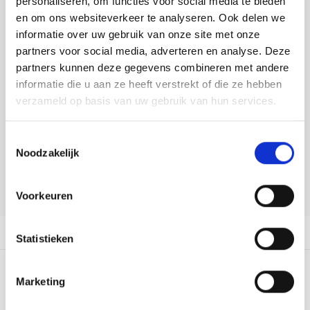
personaliseren, om functies voor social media te bieden
Tafelkleden voorbedrukt
Merej
Shetl
Woola
Tiny 
Krein
Nalle
en om ons websiteverkeer te analyseren. Ook delen we
DELEN:
informatie over uw gebruik van onze site met onze
Tafelkleden met telpatroon
PAKO
Torin
Bekijk meer varianten:
Kreini
Nalle
partners voor social media, adverteren en analyse. Deze
partners kunnen deze gegevens combineren met andere
Permi
Veron
Krein
Novit
informatie die u aan ze heeft verstrekt of die ze hebben
Heeft u een vraag over dit
verzameld op basis van uw gebruik van hun services.
artikel?
Resty
Krein
Novit
Onze medewerker helpt u met plezier! We proberen uw e-mail zo
Toestemmingsselectie
Rico 
snel mogelijk te beantwoorden. Sneller hulp nodig? Bel onze
Krein
Soint
Noodzakelijk
klantenservice: 0592273685.
Rico 
Rainb
Tuuli
Stuur een e-mail
Voorkeuren
RIOLI
Rainb
Viola
Productomschrijving
Statistieken
RTO
Rainb
Viola
Stitc
0
STERREN OP BASIS VAN
0
BEOORDELINGEN
Marketing
Rainb
Viola 
0
Reviews
Studi