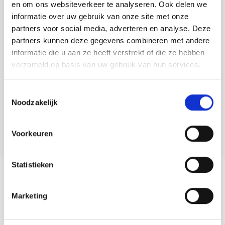
Tafelkleden voorbedrukt
Merej
Shetl
Woola
en om ons websiteverkeer te analyseren. Ook delen we
Tiny 
Krein
Nalle
informatie over uw gebruik van onze site met onze
DELEN:
Tafelkleden met telpatroon
PAKO
Torin
partners voor social media, adverteren en analyse. Deze
Bekijk meer varianten:
Kreini
Nalle
partners kunnen deze gegevens combineren met andere
Permi
Veron
informatie die u aan ze heeft verstrekt of die ze hebben
Krein
Novit
Heeft u een vraag over dit
verzameld op basis van uw gebruik van hun services.
artikel?
Resty
Krein
Novit
Toestemmingsselectie
Onze medewerker helpt u met plezier! We proberen uw e-mail zo
Rico 
Noodzakelijk
snel mogelijk te beantwoorden. Sneller hulp nodig? Bel onze
Krein
Soint
klantenservice: 0592273685.
Rico 
Voorkeuren
Rainb
Tuuli
Stuur een e-mail
RIOLI
Rainb
Viola
Statistieken
Productomschrijving
RTO
Rainb
Viola
Marketing
Stitc
0
STERREN OP BASIS VAN
0
BEOORDELINGEN
Rainb
Viola 
0
Reviews
Studi