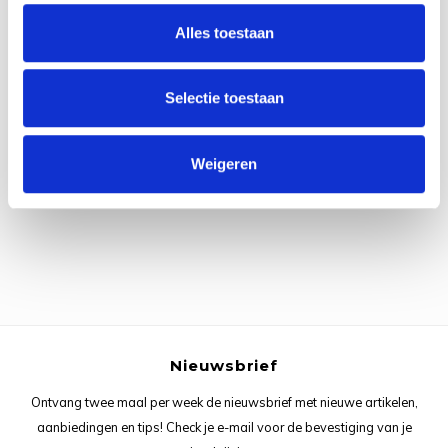
Rainb
Viola
Alles toestaan
Studi
Rainb
Viola
korti
Selectie toestaan
Rainb
Wonde
Verva
Alle reviews
Rainb
Wonde
Weigeren
Je beoordeling toevoegen
Rico M
Rico S
Kleur
The C
Nieuwsbrief
Ontvang twee maal per week de nieuwsbrief met nieuwe artikelen,
Venus 
aanbiedingen en tips! Check je e-mail voor de bevestiging van je