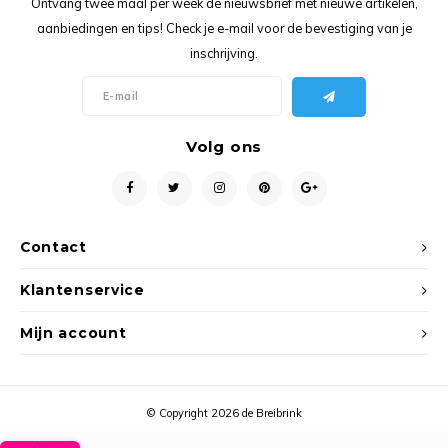
Ontvang twee maal per week de nieuwsbrief met nieuwe artikelen,
Ancho
aanbiedingen en tips! Check je e-mail voor de bevestiging van je
inschrijving.
Volg ons
Contact
Klantenservice
Mijn account
© Copyright 2026 de Breibrink