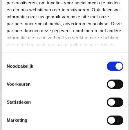
Tafelkleden voorbedrukt
Merej
Shetl
Woola
personaliseren, om functies voor social media te bieden
Tiny 
Krein
Nalle
DELEN:
en om ons websiteverkeer te analyseren. Ook delen we
Tafelkleden met telpatroon
PAKO
Torin
informatie over uw gebruik van onze site met onze
Bekijk meer varianten:
Kreini
Nalle
partners voor social media, adverteren en analyse. Deze
Permi
Veron
partners kunnen deze gegevens combineren met andere
Krein
Novit
Heeft u een vraag over dit
informatie die u aan ze heeft verstrekt of die ze hebben
artikel?
verzameld op basis van uw gebruik van hun services.
Resty
Krein
Novit
Onze medewerker helpt u met plezier! We proberen uw e-mail zo
Rico 
Toestemmingsselectie
snel mogelijk te beantwoorden. Sneller hulp nodig? Bel onze
Krein
Soint
Noodzakelijk
klantenservice: 0592273685.
Rico 
Rainb
Tuuli
Stuur een e-mail
Voorkeuren
RIOLI
Rainb
Viola
Productomschrijving
RTO
Statistieken
Rainb
Viola
Dit vind je misschien ook leuk:
Stitc
Rainb
Viola 
Marketing
Studi
0
STERREN OP BASIS VAN
0
BEOORDELINGEN