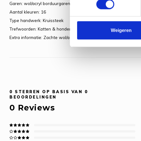
Garen: wol/acryl borduurgaren
Aantal kleuren: 16
Type handwerk: Kruissteek
Trefwoorden: Katten & honden
Weigeren
Extra informatie: Zachte wol/acryl garens 30/70 van Safil zijn d
0
STERREN OP BASIS VAN
0
BEOORDELINGEN
0
Reviews