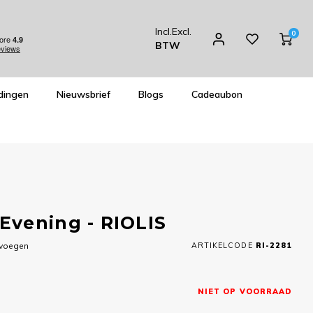
Incl.
Excl.
0
BTW
dingen
Nieuwsbrief
Blogs
Cadeaubon
Evening - RIOLIS
evoegen
ARTIKELCODE
RI-2281
NIET OP VOORRAAD