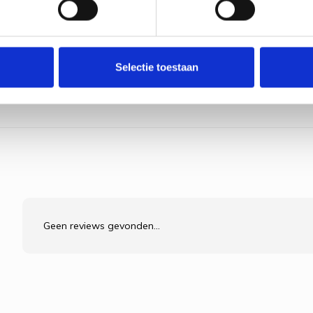
Selectie toestaan
uurzaam kleurvast hypoallergeen en makkelijk in gebruik ook voor begin
Geen reviews gevonden...