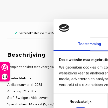
verzendkosten v.a. € 4,95, boven € 70,00 gratis (NL)
Toestemming
Beschrijving
Deze website maakt gebruik
Compleet pakket met voorgesorteerde borduurgarens. Inclusief de
We gebruiken cookies om cont
websiteverkeer te analyseren
9,8
Productdetails:
media, adverteren en analys
Artikelnummer: ri-2281
verstrekt of die ze hebben v
Afmeting: 21 x 30 cm
Toestemmingsselectie
Stof: Zweigart Aida, zwart
Noodzakelijk
Specificaties: 14 count (5,5 kr/cm)