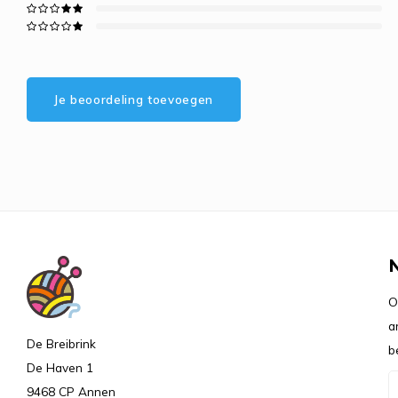
Je beoordeling toevoegen
O
a
De Breibrink
b
De Haven 1
9468 CP Annen