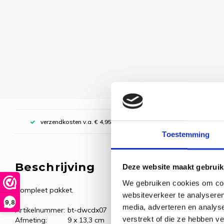
verzendkosten v.a. € 4,95, boven € 70,00 gratis (NL)
Toestemming
Beschrijving
Deze website maakt gebruik
We gebruiken cookies om cont
Compleet pakket.
websiteverkeer te analyseren
9,8
media, adverteren en analys
Artikelnummer:
bt-dwcdx07
verstrekt of die ze hebben v
Afmeting:
9 x 13,3 cm