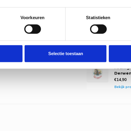
€14,60
Bekijk pr
Voorkeuren
Statistieken
Borduu
Christ
 envelop.
Poinset
Derwen
€14,90
Bekijk pr
Selectie toestaan
Borduu
Christ
Midnig
Derwen
€14,90
Bekijk pr