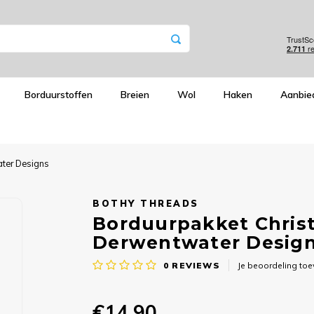
Borduurstoffen
Breien
Wol
Haken
Aanbie
ater Designs
BOTHY THREADS
Borduurpakket Christ
Derwentwater Desig
0
REVIEWS
Je beoordeling to
€14,90