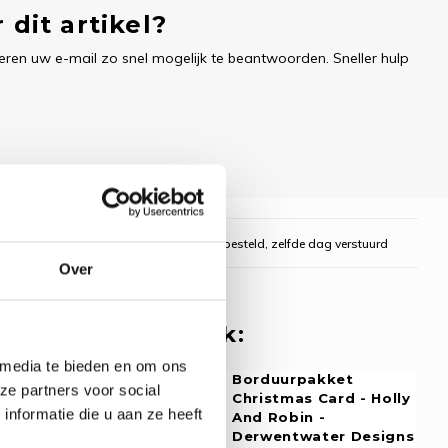
 dit artikel?
ren uw e-mail zo snel mogelijk te beantwoorden. Sneller hulp
gelijk
Voor 16:00 uur besteld, zelfde dag verstuurd
Over
 misschien ook leuk:
 media te bieden en om ons
rpakket
Borduurpakket
ze partners voor social
mas Card -
Christmas Card - Holly
nformatie die u aan ze heeft
tias -
And Robin -
twater Designs
Derwentwater Designs