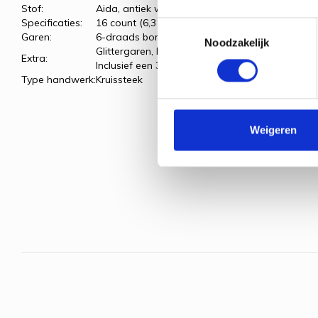
Stof:
Aida, antiek wit
Specificaties:
16 count (6,3 kr/cm)
Toestemmingsselectie
Garen:
6-draads borduurgaren
Noodzakelijk
Glittergaren, kraaltjes en lint.
Extra:
Inclusief een 3-delige passe-partout kaart met
Type handwerk:
Kruissteek
Weigeren