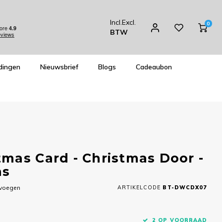
Incl.
Excl.
0
BTW
dingen
Nieuwsbrief
Blogs
Cadeaubon
mas Card - Christmas Door -
ns
evoegen
ARTIKELCODE
BT-DWCDX07
2 OP VOORRAAD