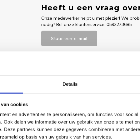
Heeft u een vraag over
Onze medewerker helpt u met plezier! We probe
nodig? Bel onze klantenservice: 0592273685.
Stuur een e-mail
Goedgekeurd door Webwinkelkeur
betaling achteraf mo
Details
Dit vind je
 van cookies
ent en advertenties te personaliseren, om functies voor social
Borduu
. Ook delen we informatie over uw gebruik van onze site met on
Christ
e. Deze partners kunnen deze gegevens combineren met andere i
Poinset
Derwen
erzameld op basis van uw gebruik van hun services.