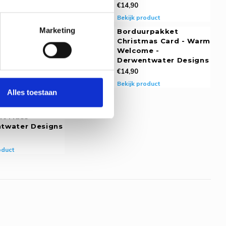
€14,90
oduct
Bekijk product
Marketing
rpakket
Borduurpakket
mas Card -
Christmas Card - Warm
tia And Holly -
Welcome -
twater Designs
Derwentwater Designs
€14,90
oduct
Bekijk product
Alles toestaan
rpakket
mas Card -
ht Mass -
twater Designs
oduct