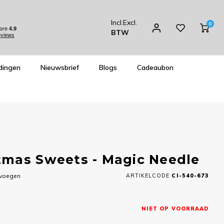
Incl.
Excl.
0
BTW
dingen
Nieuwsbrief
Blogs
Cadeaubon
tmas Sweets - Magic Needle
evoegen
ARTIKELCODE
CI-540-673
NIET OP VOORRAAD