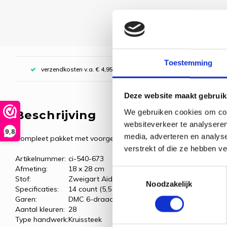
Toestemming
verzendkosten v.a. € 4,95, boven € 70,00 gratis (NL)
Deze website maakt gebruik
We gebruiken cookies om cont
Beschrijving
websiteverkeer te analyseren
9,8
media, adverteren en analys
Compleet pakket met voorgesorteerde borduurgarens.
verstrekt of die ze hebben v
Artikelnummer:
ci-540-673
Afmeting:
18 x 28 cm
Toestemmingsselectie
Stof:
Zweigart Aida, zwart
Noodzakelijk
Specificaties:
14 count (5,5 kr/cm)
Garen:
DMC 6-draads borduurgaren
Aantal kleuren:
28
Type handwerk:
Kruissteek