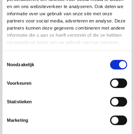
Tafelkleden voorbedrukt
Merej
Shetl
Woola
Buy now, pay later
Soda 
Krein
Nalle
en om ons websiteverkeer te analyseren. Ook delen we
informatie over uw gebruik van onze site met onze
Tafelkleden met telpatroon
PAKO
Torin
DELEN:
partners voor social media, adverteren en analyse. Deze
Tiny 
Kreini
Nalle
Bekijk meer varianten:
partners kunnen deze gegevens combineren met andere
Permi
Veron
informatie die u aan ze heeft verstrekt of die ze hebben
Krein
Novit
verzameld op basis van uw gebruik van hun services.
Heeft u een vraag over dit
Resty
Krein
Novit
artikel?
Toestemmingsselectie
Rico 
Noodzakelijk
Krein
Soint
Onze medewerker helpt u met plezier! We proberen uw e-mail zo
snel mogelijk te beantwoorden. Sneller hulp nodig? Bel onze
Rico 
klantenservice: 0592273685.
Rainb
Tuuli
Voorkeuren
Stuur een e-mail
RIOLI
Rainb
Viola
Statistieken
RTO
Productomschrijving
Rainb
Viola
Stitc
Marketing
Rainb
Viola 
0
STERREN OP BASIS VAN
0
BEOORDELINGEN
Studi