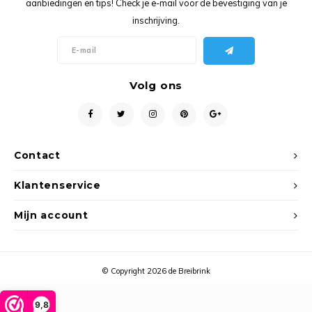
aanbiedingen en tips! Check je e-mail voor de bevestiging van je
Ancho
inschrijving.
Volg ons
Contact
Klantenservice
Mijn account
© Copyright 2026 de Breibrink
9,8