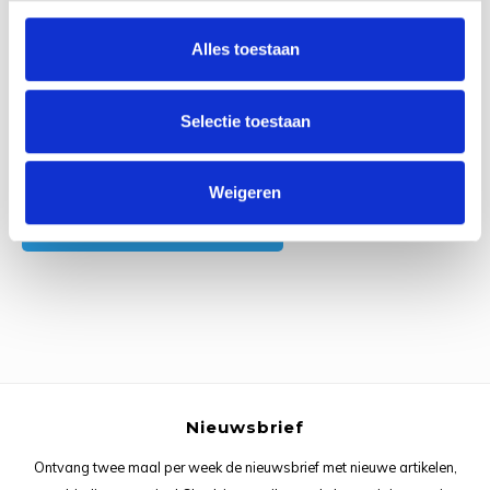
0
Reviews
Rainb
Viola
Alles toestaan
Studi
Rainb
Viola
korti
Selectie toestaan
Rainb
Wonde
Verva
Rainb
Wonde
Alle reviews
Weigeren
Je beoordeling toevoegen
Rico M
Rico S
Kleur
The C
Nieuwsbrief
Venus 
Ontvang twee maal per week de nieuwsbrief met nieuwe artikelen,