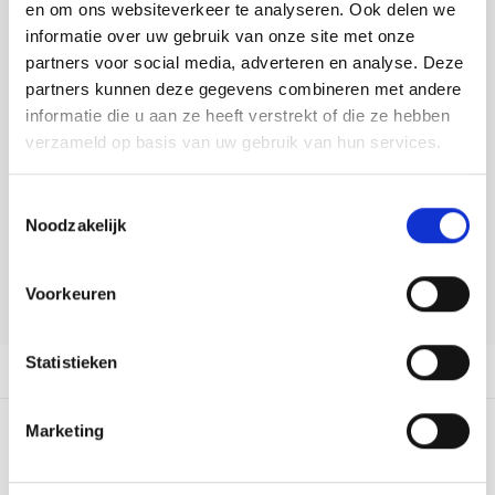
Tafelkleden voorbedrukt
Merej
Shetl
Woola
en om ons websiteverkeer te analyseren. Ook delen we
Tiny 
Krein
Nalle
informatie over uw gebruik van onze site met onze
DELEN:
Tafelkleden met telpatroon
PAKO
Torin
partners voor social media, adverteren en analyse. Deze
Bekijk meer varianten:
Kreini
Nalle
partners kunnen deze gegevens combineren met andere
Permi
Veron
informatie die u aan ze heeft verstrekt of die ze hebben
Krein
Novit
Heeft u een vraag over dit
verzameld op basis van uw gebruik van hun services.
artikel?
Resty
Krein
Novit
Toestemmingsselectie
Onze medewerker helpt u met plezier! We proberen uw e-mail zo
Rico 
Noodzakelijk
snel mogelijk te beantwoorden. Sneller hulp nodig? Bel onze
Krein
Soint
klantenservice: 0592273685.
Rico 
Voorkeuren
Rainb
Tuuli
Stuur een e-mail
RIOLI
Rainb
Viola
Statistieken
Productomschrijving
RTO
Rainb
Viola
Marketing
Stitc
0
STERREN OP BASIS VAN
0
BEOORDELINGEN
Rainb
Viola 
0
Reviews
Studi