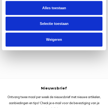
Rainb
Viola
Alles toestaan
Studi
Rainb
Viola
korti
Selectie toestaan
Rainb
Wonde
Verva
Alle reviews
Rainb
Wonde
Weigeren
Je beoordeling toevoegen
Rico M
Rico S
Kleur
The C
Nieuwsbrief
Ontvang twee maal per week de nieuwsbrief met nieuwe artikelen,
Venus 
aanbiedingen en tips! Check je e-mail voor de bevestiging van je