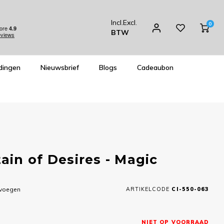
Incl.
Excl.
0
BTW
dingen
Nieuwsbrief
Blogs
Cadeaubon
in of Desires - Magic
evoegen
ARTIKELCODE
CI-550-063
NIET OP VOORRAAD