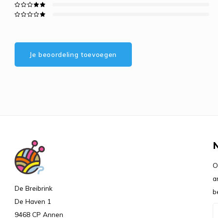
Je beoordeling toevoegen
O
a
De Breibrink
b
De Haven 1
9468 CP Annen