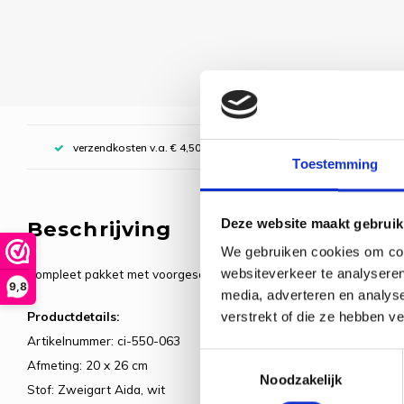
verzendkosten v.a. € 4,50, boven € 70,00 gratis (NL)
Toestemming
Deze website maakt gebruik
Beschrijving
We gebruiken cookies om cont
websiteverkeer te analyseren
Compleet pakket met voorgesorteerde borduurgarens. Inclusief de
9,8
media, adverteren en analys
Productdetails:
verstrekt of die ze hebben v
Artikelnummer: ci-550-063
Toestemmingsselectie
Afmeting: 20 x 26 cm
Noodzakelijk
Stof: Zweigart Aida, wit