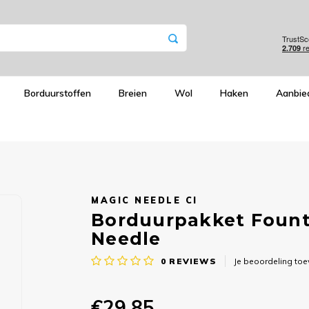
Borduurstoffen
Breien
Wol
Haken
Aanbie
MAGIC NEEDLE CI
Borduurpakket Founta
Needle
0
REVIEWS
Je beoordeling to
€29,85