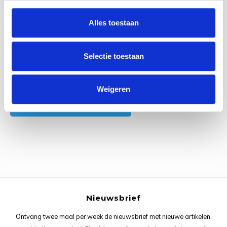
0
Reviews
Rainb
Viola
Alles toestaan
Studi
Rainb
Viola
korti
Selectie toestaan
Rainb
Wonde
Verva
Rainb
Wonde
Alle reviews
Weigeren
Je beoordeling toevoegen
Rico M
Rico S
Kleur
The C
Nieuwsbrief
Venus 
Ontvang twee maal per week de nieuwsbrief met nieuwe artikelen,