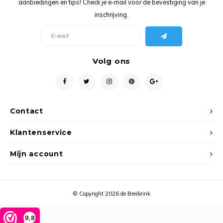
aanbiedingen en tips! Check je e-mail voor de bevestiging van je
Ancho
inschrijving.
Volg ons
Contact
Klantenservice
Mijn account
© Copyright 2026 de Breibrink
9,8