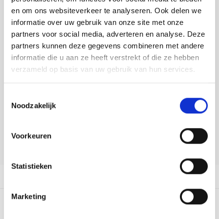
Tafelkleden voorbedrukt
Merej
Shetl
Woola
Buy now, pay later
Tiny 
Krein
Nalle
en om ons websiteverkeer te analyseren. Ook delen we
informatie over uw gebruik van onze site met onze
Tafelkleden met telpatroon
PAKO
Torin
DELEN:
partners voor social media, adverteren en analyse. Deze
Kreini
Nalle
Bekijk meer varianten:
partners kunnen deze gegevens combineren met andere
Permi
Veron
informatie die u aan ze heeft verstrekt of die ze hebben
Krein
Novit
verzameld op basis van uw gebruik van hun services.
Heeft u een vraag over dit
Resty
Krein
Novit
artikel?
Toestemmingsselectie
Rico 
Noodzakelijk
Krein
Soint
Onze medewerker helpt u met plezier! We proberen uw e-mail zo
snel mogelijk te beantwoorden. Sneller hulp nodig? Bel onze
Rico 
klantenservice: 0592273685.
Rainb
Tuuli
Voorkeuren
Stuur een e-mail
RIOLI
Rainb
Viola
Statistieken
RTO
Productomschrijving
Rainb
Viola
Stitc
Marketing
Rainb
Viola 
0
STERREN OP BASIS VAN
0
BEOORDELINGEN
Studi