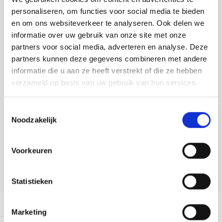
Tafelkleden voorbedrukt
Merej
Shetl
Woola
Soda 
Krein
Nalle
personaliseren, om functies voor social media te bieden
Toevoegen aan winkelwagen
en om ons websiteverkeer te analyseren. Ook delen we
Tafelkleden met telpatroon
PAKO
Torin
Buy now, pay later
Tiny 
Kreini
Nalle
informatie over uw gebruik van onze site met onze
partners voor social media, adverteren en analyse. Deze
Permi
Veron
DELEN:
Krein
Novit
partners kunnen deze gegevens combineren met andere
Bekijk meer varianten:
informatie die u aan ze heeft verstrekt of die ze hebben
Resty
verzameld op basis van uw gebruik van hun services.
Krein
Novit
Rico 
Heeft u een vraag over dit
Krein
Soint
Toestemmingsselectie
artikel?
Noodzakelijk
Rico 
Rainb
Tuuli
Onze medewerker helpt u met plezier! We proberen uw e-mail zo
snel mogelijk te beantwoorden. Sneller hulp nodig? Bel onze
RIOLI
Voorkeuren
klantenservice: 0592273685.
Rainb
Viola
Stuur een e-mail
RTO
Rainb
Viola
Statistieken
Stitc
Productomschrijving
Rainb
Viola 
Marketing
Studi