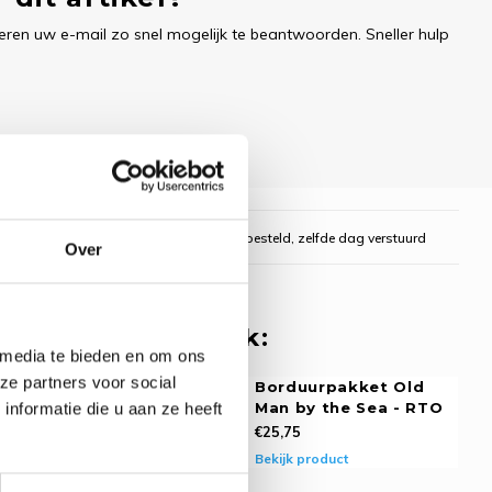
ren uw e-mail zo snel mogelijk te beantwoorden. Sneller hulp
gelijk
Voor 16:00 uur besteld, zelfde dag verstuurd
Over
 misschien ook leuk:
 media te bieden en om ons
ze partners voor social
rpakket Girl
Borduurpakket Old
nformatie die u aan ze heeft
g by the Ssea -
Man by the Sea - RTO
€25,75
Bekijk product
oduct