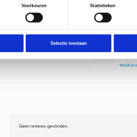
Borduu
Voorkeuren
Statistieken
Seagul
RTO
€16,70
Bekijk pr
Borduu
Selectie toestaan
Seagull
RTO
€14,50
Bekijk pr
Geen reviews gevonden...