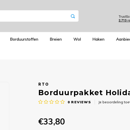
Borduurstoffen
Breien
Wol
Haken
Aanbie
RTO
Borduurpakket Holida
0
REVIEWS
Je beoordeling to
€33,80