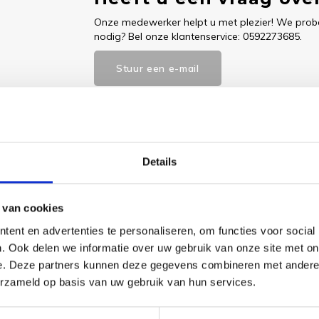
Onze medewerker helpt u met plezier! We probe
nodig? Bel onze klantenservice: 0592273685.
Stuur een e-mail
Goedgekeurd door Webwinkelkeur
betaling achteraf mo
Details
 van cookies
Dit vind je
ent en advertenties te personaliseren, om functies voor social
. Ook delen we informatie over uw gebruik van onze site met on
Borduu
e benodigde borduurstof, garens,
e. Deze partners kunnen deze gegevens combineren met andere i
and Do
RTO
erzameld op basis van uw gebruik van hun services.
€31,80
Bekijk pr