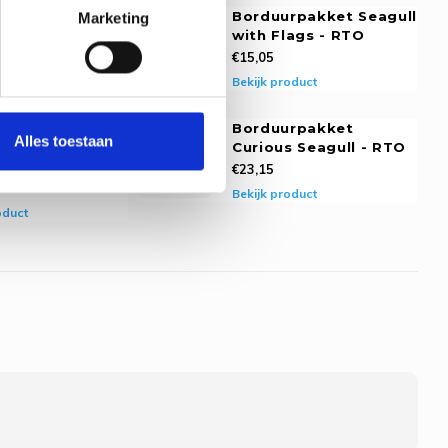
rpakket
Borduurpakket Seagull
Marketing
ls on Rock -
with Flags - RTO
€15,05
Bekijk product
oduct
rpakket
Borduurpakket
Alles toestaan
s in Pink Sky -
Curious Seagull - RTO
€23,15
Bekijk product
oduct