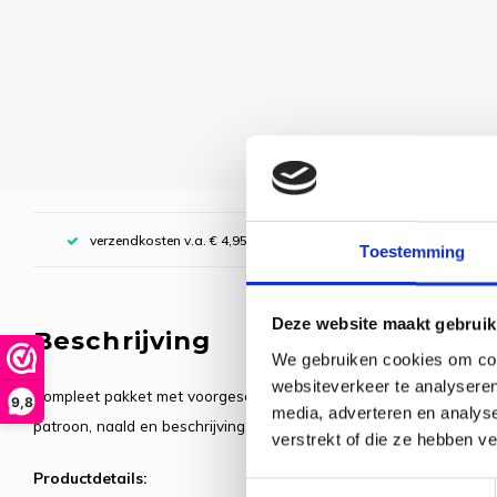
verzendkosten v.a. € 4,95, boven € 70,00 gratis (NL)
Toestemming
Deze website maakt gebruik
Beschrijving
We gebruiken cookies om cont
websiteverkeer te analyseren
Compleet pakket met voorgesorteerde borduurgarens. Inclusief d
9,8
media, adverteren en analys
patroon, naald en beschrijving.
verstrekt of die ze hebben v
Productdetails:
Toestemmingsselectie