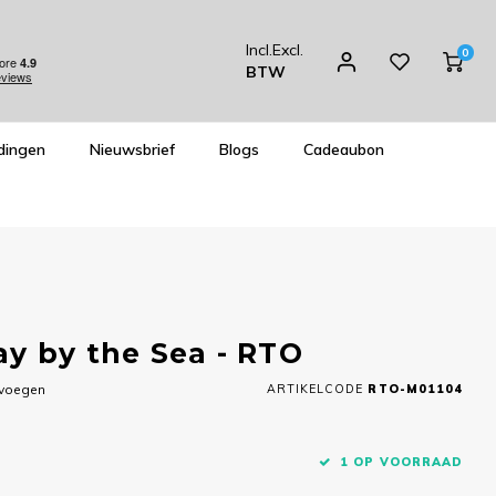
Incl.
Excl.
0
BTW
dingen
Nieuwsbrief
Blogs
Cadeaubon
y by the Sea - RTO
evoegen
ARTIKELCODE
RTO-M01104
1 OP VOORRAAD