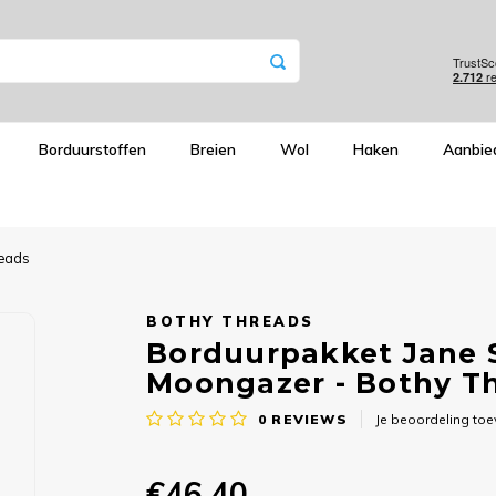
Borduurstoffen
Breien
Wol
Haken
Aanbie
reads
BOTHY THREADS
Borduurpakket Jane 
Moongazer - Bothy T
0
REVIEWS
Je beoordeling to
€46,40