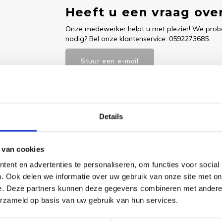
Heeft u een vraag over
Onze medewerker helpt u met plezier! We probe
nodig? Bel onze klantenservice: 0592273685.
Stuur een e-mail
Details
Goedgekeurd door Webwinkelkeur
betaling achteraf mo
 van cookies
Dit vind je
ent en advertenties te personaliseren, om functies voor social
. Ook delen we informatie over uw gebruik van onze site met on
Needle
e. Deze partners kunnen deze gegevens combineren met andere i
e benodigde borduurstof, garens,
Sunner
erzameld op basis van uw gebruik van hun services.
Moonga
Thread