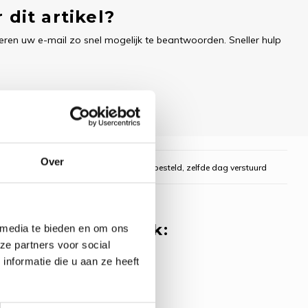
 dit artikel?
ren uw e-mail zo snel mogelijk te beantwoorden. Sneller hulp
Over
gelijk
Voor 16:00 uur besteld, zelfde dag verstuurd
 misschien ook leuk:
 media te bieden en om ons
ze partners voor social
 Minder Jane
nformatie die u aan ze heeft
 - Midnight
zer - Bothy
s