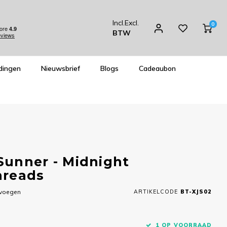
Incl.
Excl.
0
BTW
dingen
Nieuwsbrief
Blogs
Cadeaubon
Sunner - Midnight
hreads
evoegen
ARTIKELCODE
BT-XJS02
1 OP VOORRAAD