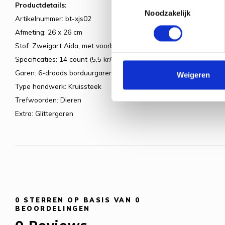
Toestemmingsselectie
Productdetails:
Noodzakelijk
Artikelnummer: bt-xjs02
Afmeting: 26 x 26 cm
Stof: Zweigart Aida, met voorbedrukte achtergrond
Specificaties: 14 count (5,5 kr/cm)
Garen: 6-draads borduurgaren
Weigeren
Type handwerk: Kruissteek
Trefwoorden: Dieren
Extra: Glittergaren
0
STERREN OP BASIS VAN
0
BEOORDELINGEN