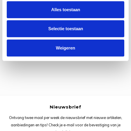
Rainb
Viola
Alles toestaan
Studi
Rainb
Viola
korti
Selectie toestaan
Rainb
Wonde
Verva
Alle reviews
Rainb
Wonde
Weigeren
Je beoordeling toevoegen
Rico M
Rico S
Kleur
The C
Nieuwsbrief
Ontvang twee maal per week de nieuwsbrief met nieuwe artikelen,
Venus 
aanbiedingen en tips! Check je e-mail voor de bevestiging van je