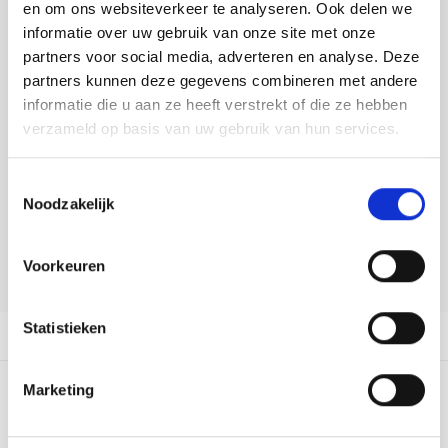
Tafelkleden voorbedrukt
Merej
Shetl
Woola
en om ons websiteverkeer te analyseren. Ook delen we
Soda 
Krein
Nalle
informatie over uw gebruik van onze site met onze
DELEN:
Tafelkleden met telpatroon
PAKO
Torin
partners voor social media, adverteren en analyse. Deze
Bekijk meer varianten:
Tiny 
Kreini
Nalle
partners kunnen deze gegevens combineren met andere
Permi
Veron
informatie die u aan ze heeft verstrekt of die ze hebben
Krein
Novit
Heeft u een vraag over dit
verzameld op basis van uw gebruik van hun services.
artikel?
Resty
Krein
Novit
Toestemmingsselectie
Onze medewerker helpt u met plezier! We proberen uw e-mail zo
Rico 
Noodzakelijk
snel mogelijk te beantwoorden. Sneller hulp nodig? Bel onze
Krein
Soint
klantenservice: 0592273685.
Rico 
Voorkeuren
Rainb
Tuuli
Stuur een e-mail
RIOLI
Rainb
Viola
Statistieken
Productomschrijving
RTO
Rainb
Viola
Marketing
Stitc
0
STERREN OP BASIS VAN
0
BEOORDELINGEN
Rainb
Viola 
0
Reviews
Studi