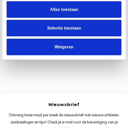
Rainb
Viola
Alles toestaan
Studi
Rainb
Viola
korti
Selectie toestaan
Rainb
Wonde
Verva
Alle reviews
Rainb
Wonde
Weigeren
Je beoordeling toevoegen
Rico M
Rico S
Kleur
The C
Nieuwsbrief
Ontvang twee maal per week de nieuwsbrief met nieuwe artikelen,
Venus 
aanbiedingen en tips! Check je e-mail voor de bevestiging van je