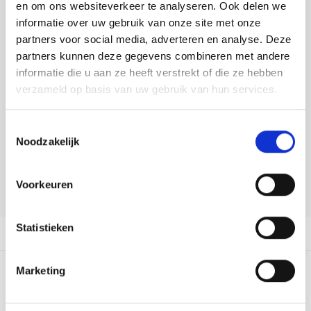
Tafelkleden voorbedrukt
Merej
Shetl
Woola
en om ons websiteverkeer te analyseren. Ook delen we
Tiny 
Krein
Nalle
informatie over uw gebruik van onze site met onze
DELEN:
Tafelkleden met telpatroon
PAKO
Torin
partners voor social media, adverteren en analyse. Deze
Bekijk meer varianten:
Kreini
Nalle
partners kunnen deze gegevens combineren met andere
Permi
Veron
informatie die u aan ze heeft verstrekt of die ze hebben
Krein
Novit
Heeft u een vraag over dit
verzameld op basis van uw gebruik van hun services.
artikel?
Resty
Krein
Novit
Toestemmingsselectie
Onze medewerker helpt u met plezier! We proberen uw e-mail zo
Rico 
Noodzakelijk
snel mogelijk te beantwoorden. Sneller hulp nodig? Bel onze
Krein
Soint
klantenservice: 0592273685.
Rico 
Voorkeuren
Rainb
Tuuli
Stuur een e-mail
RIOLI
Rainb
Viola
Statistieken
Productomschrijving
RTO
Rainb
Viola
Marketing
Stitc
0
STERREN OP BASIS VAN
0
BEOORDELINGEN
Rainb
Viola 
0
Reviews
Studi