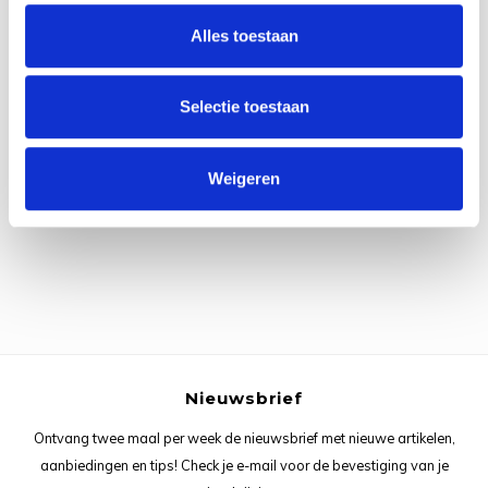
Rainb
Viola
Alles toestaan
Studi
Rainb
Viola
korti
Selectie toestaan
Rainb
Wonde
Verva
Alle reviews
Rainb
Wonde
Weigeren
Je beoordeling toevoegen
Rico M
Rico S
Kleur
The C
Nieuwsbrief
Ontvang twee maal per week de nieuwsbrief met nieuwe artikelen,
Venus 
aanbiedingen en tips! Check je e-mail voor de bevestiging van je