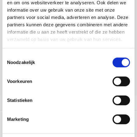
Tafelkleden voorbedrukt
Merej
Shetl
Woola
en om ons websiteverkeer te analyseren. Ook delen we
Tiny 
Krein
Nalle
informatie over uw gebruik van onze site met onze
DELEN:
Tafelkleden met telpatroon
PAKO
Torin
partners voor social media, adverteren en analyse. Deze
Bekijk meer varianten:
Kreini
Nalle
partners kunnen deze gegevens combineren met andere
Permi
Veron
informatie die u aan ze heeft verstrekt of die ze hebben
Krein
Novit
Heeft u een vraag over dit
verzameld op basis van uw gebruik van hun services.
artikel?
Resty
Krein
Novit
Toestemmingsselectie
Onze medewerker helpt u met plezier! We proberen uw e-mail zo
Rico 
Noodzakelijk
snel mogelijk te beantwoorden. Sneller hulp nodig? Bel onze
Krein
Soint
klantenservice: 0592273685.
Rico 
Voorkeuren
Rainb
Tuuli
Stuur een e-mail
RIOLI
Rainb
Viola
Statistieken
Productomschrijving
RTO
Rainb
Viola
Marketing
Stitc
0
STERREN OP BASIS VAN
0
BEOORDELINGEN
Rainb
Viola 
0
Reviews
Studi