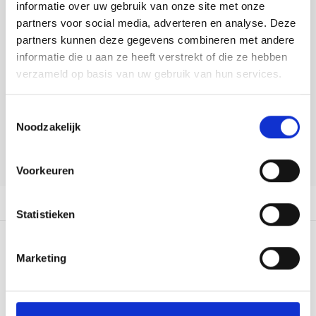
Tafelkleden voorbedrukt
Merej
Shetl
Woola
informatie over uw gebruik van onze site met onze
Bekijk meer varianten:
Soda 
Krein
Nalle
partners voor social media, adverteren en analyse. Deze
Tafelkleden met telpatroon
PAKO
Torin
partners kunnen deze gegevens combineren met andere
Tiny 
Kreini
Nalle
Heeft u een vraag over dit
informatie die u aan ze heeft verstrekt of die ze hebben
Permi
Veron
verzameld op basis van uw gebruik van hun services.
artikel?
Krein
Novit
Onze medewerker helpt u met plezier! We proberen uw e-mail zo
Resty
Toestemmingsselectie
snel mogelijk te beantwoorden. Sneller hulp nodig? Bel onze
Krein
Novit
Noodzakelijk
klantenservice: 0592273685.
Rico 
Krein
Soint
Stuur een e-mail
Voorkeuren
Rico 
Rainb
Tuuli
Productomschrijving
RIOLI
Statistieken
Rainb
Viola
RTO
0
STERREN OP BASIS VAN
0
BEOORDELINGEN
Rainb
Viola
Marketing
0
Reviews
Stitc
Rainb
Viola 
Studi