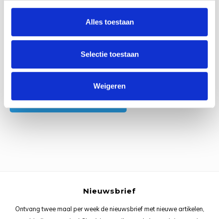
0
Reviews
Rainb
Viola
Alles toestaan
Studi
Rainb
Viola
korti
Selectie toestaan
Rainb
Wonde
Verva
Rainb
Wonde
Alle reviews
Weigeren
Je beoordeling toevoegen
Rico M
Rico S
Kleur
The C
Nieuwsbrief
Venus 
Ontvang twee maal per week de nieuwsbrief met nieuwe artikelen,