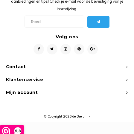
aanbiedingen en tips! Check je e-mail voor de bevestiging van je
Ancho
inschrijving.
Volg ons
Contact
Klantenservice
Mijn account
© Copyright 2026 de Breibrink
9,8