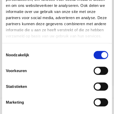
Tafelkleden voorbedrukt
Merej
Shetl
Woola
Buy now, pay later
Tiny 
Krein
Nalle
en om ons websiteverkeer te analyseren. Ook delen we
informatie over uw gebruik van onze site met onze
Tafelkleden met telpatroon
PAKO
Torin
DELEN:
partners voor social media, adverteren en analyse. Deze
Kreini
Nalle
Bekijk meer varianten:
partners kunnen deze gegevens combineren met andere
Permi
Veron
informatie die u aan ze heeft verstrekt of die ze hebben
Krein
Novit
verzameld op basis van uw gebruik van hun services.
Heeft u een vraag over dit
Resty
Krein
Novit
artikel?
Toestemmingsselectie
Rico 
Noodzakelijk
Krein
Soint
Onze medewerker helpt u met plezier! We proberen uw e-mail zo
snel mogelijk te beantwoorden. Sneller hulp nodig? Bel onze
Rico 
klantenservice: 0592273685.
Rainb
Tuuli
Voorkeuren
Stuur een e-mail
RIOLI
Rainb
Viola
Statistieken
RTO
Productomschrijving
Rainb
Viola
Stitc
Marketing
Rainb
Viola 
0
STERREN OP BASIS VAN
0
BEOORDELINGEN
Studi