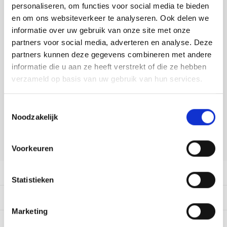
Tafelkleden voorbedrukt
Merej
Shetl
Woola
personaliseren, om functies voor social media te bieden
Tiny 
Krein
Nalle
en om ons websiteverkeer te analyseren. Ook delen we
DELEN:
Tafelkleden met telpatroon
PAKO
Torin
informatie over uw gebruik van onze site met onze
Bekijk meer varianten:
Kreini
Nalle
partners voor social media, adverteren en analyse. Deze
Permi
Veron
partners kunnen deze gegevens combineren met andere
Krein
Novit
informatie die u aan ze heeft verstrekt of die ze hebben
Heeft u een vraag over dit
Resty
verzameld op basis van uw gebruik van hun services.
artikel?
Krein
Novit
Onze medewerker helpt u met plezier! We proberen uw e-mail zo
Rico 
Toestemmingsselectie
snel mogelijk te beantwoorden. Sneller hulp nodig? Bel onze
Krein
Soint
Noodzakelijk
klantenservice: 0592273685.
Rico 
Rainb
Tuuli
Stuur een e-mail
Voorkeuren
RIOLI
Rainb
Viola
Productomschrijving
RTO
Statistieken
Rainb
Viola
Dit vind je misschien ook leuk:
Stitc
Rainb
Viola 
Marketing
Studi