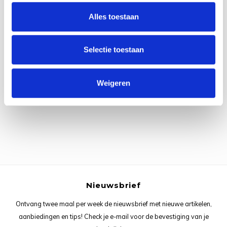
Rainb
Viola
Alles toestaan
Studi
Rainb
Viola
korti
Selectie toestaan
Rainb
Wonde
Verva
Alle reviews
Rainb
Wonde
Weigeren
Je beoordeling toevoegen
Rico M
Rico S
Kleur
The C
Nieuwsbrief
Ontvang twee maal per week de nieuwsbrief met nieuwe artikelen,
Venus 
aanbiedingen en tips! Check je e-mail voor de bevestiging van je