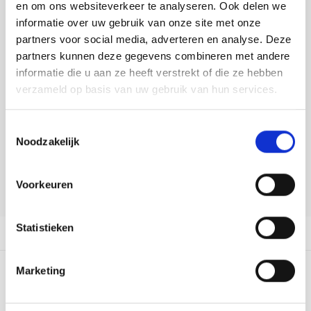
Tafelkleden voorbedrukt
Merej
Shetl
Woola
en om ons websiteverkeer te analyseren. Ook delen we
Tiny 
Krein
Nalle
informatie over uw gebruik van onze site met onze
DELEN:
Tafelkleden met telpatroon
PAKO
Torin
partners voor social media, adverteren en analyse. Deze
Bekijk meer varianten:
Kreini
Nalle
partners kunnen deze gegevens combineren met andere
Permi
Veron
informatie die u aan ze heeft verstrekt of die ze hebben
Krein
Novit
Heeft u een vraag over dit
verzameld op basis van uw gebruik van hun services.
artikel?
Resty
Krein
Novit
Toestemmingsselectie
Onze medewerker helpt u met plezier! We proberen uw e-mail zo
Rico 
Noodzakelijk
snel mogelijk te beantwoorden. Sneller hulp nodig? Bel onze
Krein
Soint
klantenservice: 0592273685.
Rico 
Voorkeuren
Rainb
Tuuli
Stuur een e-mail
RIOLI
Rainb
Viola
Statistieken
Productomschrijving
RTO
Rainb
Viola
Marketing
Stitc
0
STERREN OP BASIS VAN
0
BEOORDELINGEN
Rainb
Viola 
0
Reviews
Studi