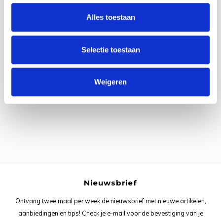
Rainb
Viola
Alles toestaan
Studi
Rainb
Viola
korti
Selectie toestaan
Rainb
Wonde
Verva
Alle reviews
Rainb
Wonde
Weigeren
Je beoordeling toevoegen
Rico M
Rico S
Kleur
The C
Nieuwsbrief
Venus 
Ontvang twee maal per week de nieuwsbrief met nieuwe artikelen,
aanbiedingen en tips! Check je e-mail voor de bevestiging van je