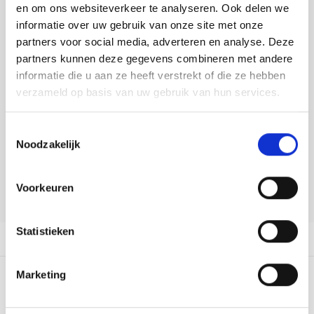
Tafelkleden voorbedrukt
Merej
Shetl
Woola
en om ons websiteverkeer te analyseren. Ook delen we
Soda 
Krein
Nalle
informatie over uw gebruik van onze site met onze
DELEN:
Tafelkleden met telpatroon
PAKO
Torin
partners voor social media, adverteren en analyse. Deze
Bekijk meer varianten:
Tiny 
Kreini
Nalle
partners kunnen deze gegevens combineren met andere
Permi
Veron
informatie die u aan ze heeft verstrekt of die ze hebben
Krein
Novit
verzameld op basis van uw gebruik van hun services.
Heeft u een vraag over dit
Resty
artikel?
Krein
Novit
Toestemmingsselectie
Onze medewerker helpt u met plezier! We proberen uw e-mail zo
Rico 
Noodzakelijk
snel mogelijk te beantwoorden. Sneller hulp nodig? Bel onze
Krein
Soint
klantenservice: 0592273685.
Rico 
Rainb
Tuuli
Voorkeuren
Stuur een e-mail
RIOLI
Rainb
Viola
Statistieken
Productomschrijving
RTO
Rainb
Viola
Marketing
Stitc
0
STERREN OP BASIS VAN
0
BEOORDELINGEN
Rainb
Viola 
0
Reviews
Studi