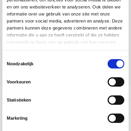
Tafelkleden voorbedrukt
Merej
Shetl
Woola
DELEN:
Soda 
Krein
Nalle
en om ons websiteverkeer te analyseren. Ook delen we
Bekijk meer varianten:
informatie over uw gebruik van onze site met onze
Tafelkleden met telpatroon
PAKO
Torin
Tiny 
Kreini
Nalle
partners voor social media, adverteren en analyse. Deze
partners kunnen deze gegevens combineren met andere
Permi
Veron
Heeft u een vraag over dit
Krein
Novit
informatie die u aan ze heeft verstrekt of die ze hebben
artikel?
verzameld op basis van uw gebruik van hun services.
Resty
Krein
Novit
Onze medewerker helpt u met plezier! We proberen uw e-mail zo
snel mogelijk te beantwoorden. Sneller hulp nodig? Bel onze
Toestemmingsselectie
Rico 
klantenservice: 0592273685.
Krein
Soint
Noodzakelijk
Stuur een e-mail
Rico 
Rainb
Tuuli
Voorkeuren
RIOLI
Rainb
Viola
Productomschrijving
Statistieken
RTO
Rainb
Viola
Dit vind je misschien ook leuk:
Stitc
Marketing
Rainb
Viola 
0
STERREN OP BASIS VAN
0
BEOORDELINGEN
Studi