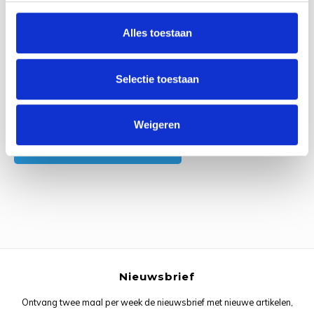
0
Reviews
Rainb
Viola
Alles toestaan
Studi
Rainb
Viola
korti
Rainb
Wonde
Selectie toestaan
Verva
Rainb
Wonde
Alle reviews
Weigeren
Rico M
Je beoordeling toevoegen
Rico S
Kleur
The C
Nieuwsbrief
Venus 
Ontvang twee maal per week de nieuwsbrief met nieuwe artikelen,