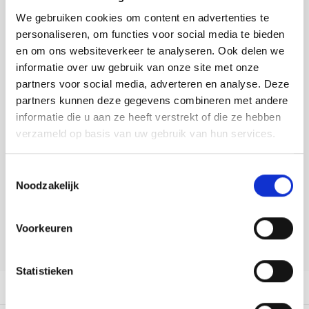
Tafelkleden voorbedrukt
Merej
Shetl
Woola
Soda 
Krein
Nalle
We gebruiken cookies om content en advertenties te
Toevoegen aan winkelwagen
personaliseren, om functies voor social media te bieden
Tafelkleden met telpatroon
PAKO
Torin
Tiny 
Kreini
Nalle
Buy now, pay later
en om ons websiteverkeer te analyseren. Ook delen we
informatie over uw gebruik van onze site met onze
Permi
Veron
DELEN:
Krein
Novit
partners voor social media, adverteren en analyse. Deze
Bekijk meer varianten:
partners kunnen deze gegevens combineren met andere
Resty
Krein
Novit
informatie die u aan ze heeft verstrekt of die ze hebben
verzameld op basis van uw gebruik van hun services.
Rico 
Heeft u een vraag over dit
Krein
Soint
artikel?
Toestemmingsselectie
Rico 
Rainb
Tuuli
Noodzakelijk
Onze medewerker helpt u met plezier! We proberen uw e-mail zo
snel mogelijk te beantwoorden. Sneller hulp nodig? Bel onze
RIOLI
klantenservice: 0592273685.
Rainb
Viola
Voorkeuren
RTO
Stuur een e-mail
Rainb
Viola
Statistieken
Stitc
Rainb
Viola 
Productomschrijving
Studi