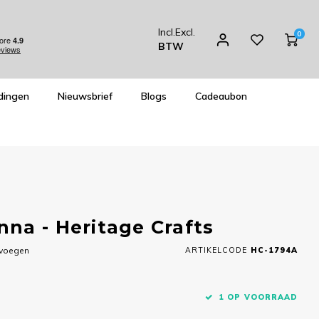
Incl.
Excl.
0
BTW
dingen
Nieuwsbrief
Blogs
Cadeaubon
na - Heritage Crafts
evoegen
ARTIKELCODE
HC-1794A
1 OP VOORRAAD