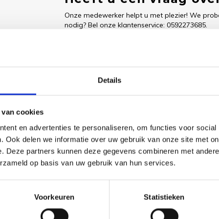
Onze medewerker helpt u met plezier! We probe
nodig? Bel onze klantenservice: 0592273685.
Stuur een e-mail
Details
Goedgekeurd door Webwinkelkeur
betaling achteraf mo
 van cookies
ent en advertenties te personaliseren, om functies voor social
. Ook delen we informatie over uw gebruik van onze site met on
Dit vind je
e. Deze partners kunnen deze gegevens combineren met andere i
erzameld op basis van uw gebruik van hun services.
Borduu
Highla
Herita
Voorkeuren
Statistieken
€42,70
Bekijk pr