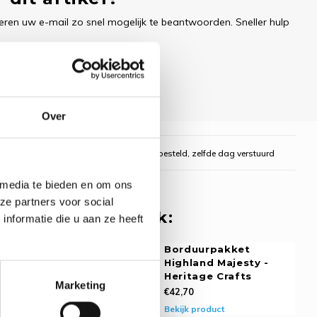
ren uw e-mail zo snel mogelijk te beantwoorden. Sneller hulp
Over
gelijk
Voor 16:00 uur besteld, zelfde dag verstuurd
 media te bieden en om ons
ze partners voor social
 misschien ook leuk:
nformatie die u aan ze heeft
rpakket
Borduurpakket
nd Harmony -
Highland Majesty -
ge Crafts
Heritage Crafts
Marketing
€42,70
oduct
Bekijk product