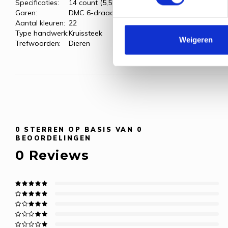
Specificaties:
14 count (5,5 kr/cm)
Garen:
DMC 6-draads borduurgaren
Aantal kleuren:
22
Type handwerk:
Kruissteek
Weigeren
Trefwoorden:
Dieren
0
STERREN OP BASIS VAN
0
BEOORDELINGEN
0
Reviews