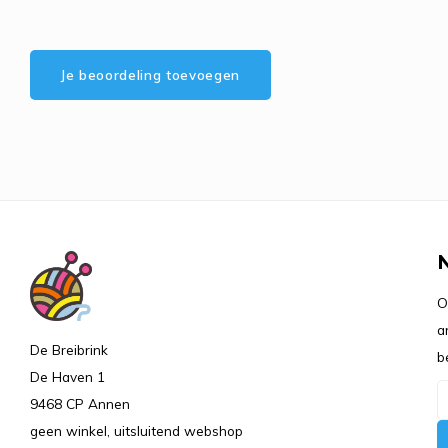
Je beoordeling toevoegen
O
a
De Breibrink
b
De Haven 1
9468 CP Annen
geen winkel, uitsluitend webshop