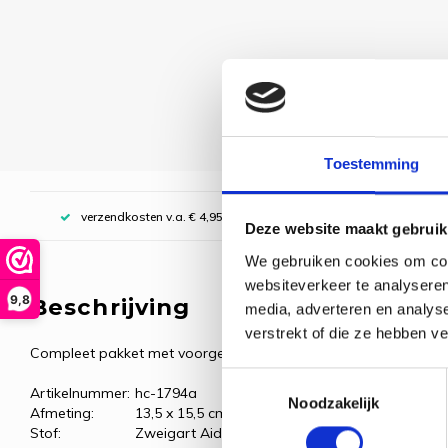
Toestemming
verzendkosten v.a. € 4,95, boven € 70,00 gratis (NL)
Deze website maakt gebruik
We gebruiken cookies om cont
websiteverkeer te analyseren
9,8
Beschrijving
media, adverteren en analys
verstrekt of die ze hebben v
Compleet pakket met voorgesorteerde borduurgarens.
Toestemmingsselectie
Artikelnummer:
hc-1794a
Noodzakelijk
Afmeting:
13,5 x 15,5 cm
Stof:
Zweigart Aida, antiek wit