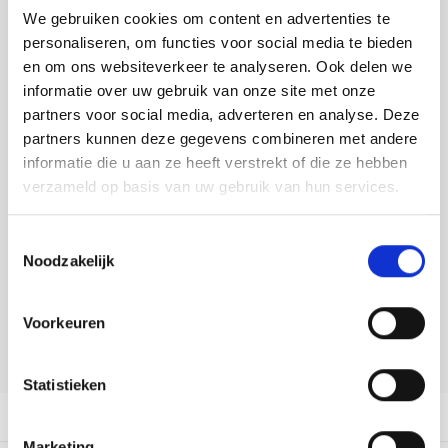
Tafelkleden voorbedrukt
Merej
Shetl
Woola
We gebruiken cookies om content en advertenties te
Tiny 
Krein
Nalle
Toevoegen aan winkelwagen
personaliseren, om functies voor social media te bieden
Tafelkleden met telpatroon
PAKO
Torin
en om ons websiteverkeer te analyseren. Ook delen we
Kreini
Nalle
Buy now, pay later
informatie over uw gebruik van onze site met onze
Permi
Veron
DELEN:
partners voor social media, adverteren en analyse. Deze
Krein
Novit
partners kunnen deze gegevens combineren met andere
Bekijk meer varianten:
Resty
informatie die u aan ze heeft verstrekt of die ze hebben
Krein
Novit
verzameld op basis van uw gebruik van hun services.
Rico 
Heeft u een vraag over dit
Krein
Soint
artikel?
Toestemmingsselectie
Rico 
Noodzakelijk
Rainb
Tuuli
Onze medewerker helpt u met plezier! We proberen uw e-mail zo
snel mogelijk te beantwoorden. Sneller hulp nodig? Bel onze
RIOLI
klantenservice: 0592273685.
Rainb
Viola
Voorkeuren
RTO
Stuur een e-mail
Rainb
Viola
Statistieken
Stitc
Rainb
Viola 
Productomschrijving
Marketing
Studi